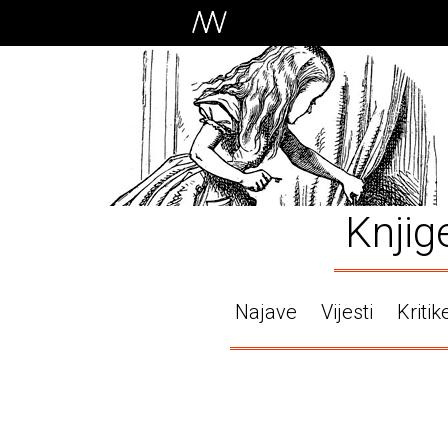
Knjig
Najave
Vijesti
Kritik