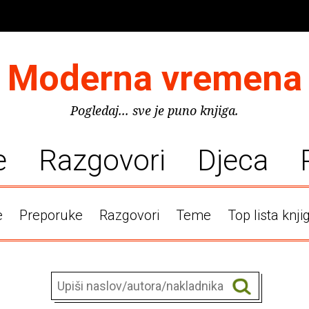
Moderna vremena
Pogledaj... sve je puno knjiga.
e
Razgovori
Djeca
e
Preporuke
Razgovori
Teme
Top lista knji