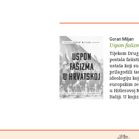
Goran Miljan
Uspon fašiz
Tijekom Drugo
postala fašis
ustaša koji su
prilagodili t
ideologiju ko
europskim ze
u Hitlerovoj 
Italiji. U knjiz