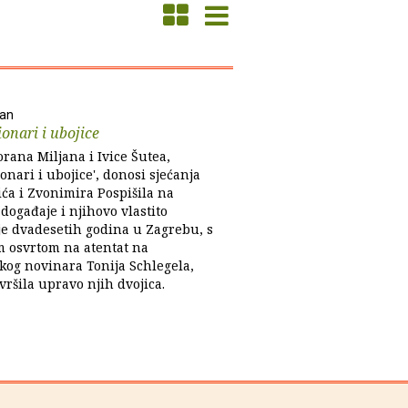
jan
onari i ubojice
rana Miljana i Ivice Šutea,
onari i ubojice', donosi sjećanja
ića i Zvonimira Pospišila na
 događaje i njihovo vlastito
je dvadesetih godina u Zagrebu, s
 osvrtom na atentat na
kog novinara Tonija Schlegela,
zvršila upravo njih dvojica.