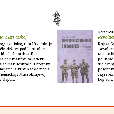
Goran Mil
ma u Hrvatskoj
Revoluci
ga svjetskog rata Hrvatska je
Knjiga Go
tička država pod kontrolom
'Revoluci
 ideološki prihvatili i
Mije Bab
ada dominantnu fašističku
političke
ja se manifestirala u brojnim
djelovan
mljama, a vrhunac doživjela
posebnim
Njemačkoj i Mussolinijevoj
zagrebač
i 'Uspon...
koji su i