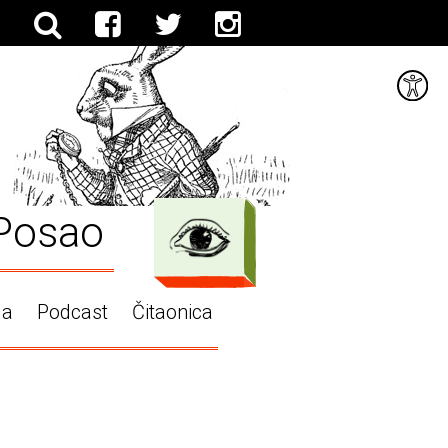
Posao
ga
Podcast
Čitaonica