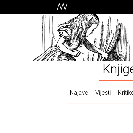
Knjig
Najave
Vijesti
Kritik