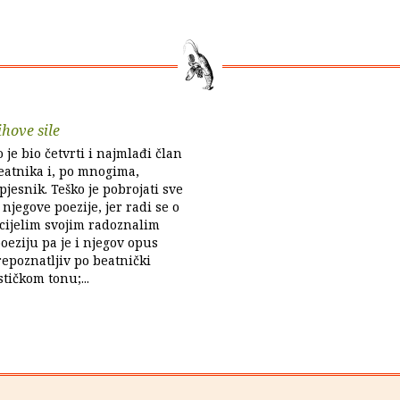
ihove sile
 je bio četvrti i najmlađi član
eatnika i, po mnogima,
pjesnik. Teško je pobrojati sve
njegove poezije, jer radi se o
 cijelim svojim radoznalim
poeziju pa je i njegov opus
repoznatljiv po beatnički
tičkom tonu;...