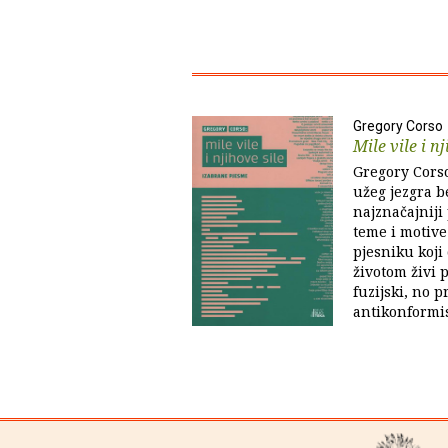
Gregory Corso
Mile vile i nj
Gregory Corso
užeg jezgra b
najznačajniji 
teme i motive 
pjesniku koji
životom živi 
fuzijski, no p
antikonformis