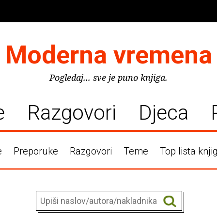
Moderna vremena
Pogledaj... sve je puno knjiga.
e
Razgovori
Djeca
e
Preporuke
Razgovori
Teme
Top lista knji