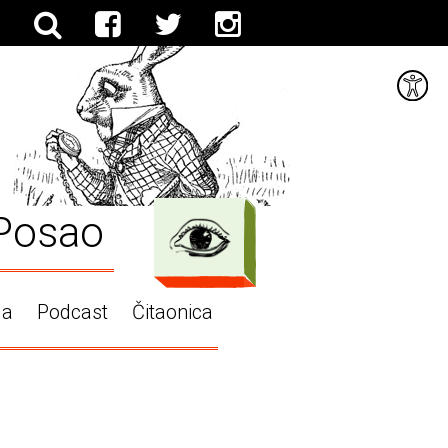
Posao
ga
Podcast
Čitaonica