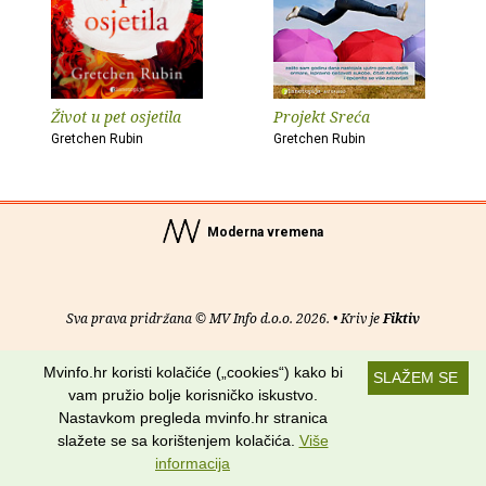
Život u pet osjetila
Projekt Sreća
Gretchen Rubin
Gretchen Rubin
Moderna vremena
Sva prava pridržana © MV Info d.o.o. 2026. • Kriv je
Fiktiv
O nama
•
Pomoć
•
Uvjeti korištenja
•
RSS kanali
Mvinfo.hr koristi kolačiće („cookies“) kako bi
SLAŽEM SE
vam pružio bolje korisničko iskustvo.
Potraži nas na:
Nastavkom pregleda mvinfo.hr stranica
slažete se sa korištenjem kolačića.
Više
informacija