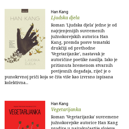
Han Kang
Ljudska djela
Roman 'Ljudska djela' jedne je od
najcjenjenijih suvremenih
južnokorejskih autorica Han
Kang, premda posve tematski
drukčiji od prethodne
'Vegetarijanke', nastavak je
autoričine poetike nasilja. Iako je
pritisnuta bremenom stvarnih
povijesnih događaja, riječ je o
punokrvnoj priči koja se čita više kao izvrsno ispisana
kolektivna...
Han Kang
Vegetarijanka
Roman 'Vegetarijanka' suvremene
južnokorejske autorice Han Kang
prodire u najzakučastije slojeve