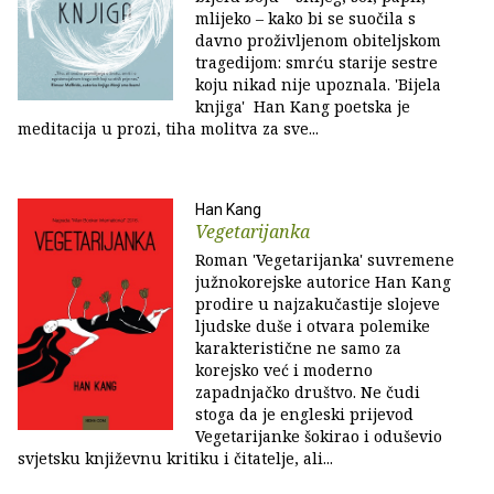
mlijeko – kako bi se suočila s
davno proživljenom obiteljskom
tragedijom: smrću starije sestre
koju nikad nije upoznala. 'Bijela
knjiga' Han Kang poetska je
meditacija u prozi, tiha molitva za sve...
Han Kang
Vegetarijanka
Roman 'Vegetarijanka' suvremene
južnokorejske autorice Han Kang
prodire u najzakučastije slojeve
ljudske duše i otvara polemike
karakteristične ne samo za
korejsko već i moderno
zapadnjačko društvo. Ne čudi
stoga da je engleski prijevod
Vegetarijanke šokirao i oduševio
svjetsku književnu kritiku i čitatelje, ali...