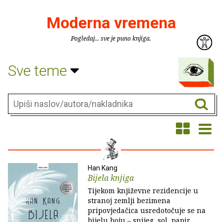
Moderna vremena
Pogledaj... sve je puno knjiga.
Sve teme
Han Kang
Bijela knjiga
Tijekom književne rezidencije u
stranoj zemlji bezimena
pripovjedačica usredotočuje se na
bijelu boju – snijeg, sol, papir,