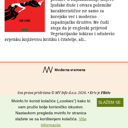
ljudske duše i otvara polemike
karakteristične ne samo za
korejsko već i moderno
zapadnjačko društvo. Ne čudi
stoga da je engleski prijevod
Vegetarijanke šokirao i oduševio
svjetsku književnu kritiku i čitatelje, ali...
Moderna vremena
Sva prava pridržana © MV Info d.o.o. 2026. • Kriv je
Fiktiv
Mvinfo.hr koristi kolačiće („cookies“) kako bi
SLAŽEM SE
O nama
•
Pomoć
•
Uvjeti korištenja
•
RSS kanali
vam pružio bolje korisničko iskustvo.
Nastavkom pregleda mvinfo.hr stranica
Potraži nas na:
slažete se sa korištenjem kolačića.
Više
informacija