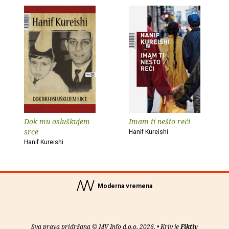
Dok mu osluškujem
Imam ti nešto reći
srce
Hanif Kureishi
Hanif Kureishi
Moderna vremena
Sva prava pridržana © MV Info d.o.o. 2026. • Kriv je
Fiktiv