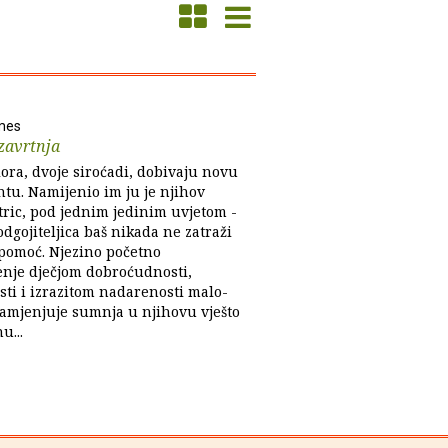
mes
zavrtnja
lora, dvoje siroćadi, dobivaju novu
tu. Namijenio im ju je njihov
tric, pod jednim jedinim uvjetom -
dgojiteljica baš nikada ne zatraži
pomoć. Njezino početno
enje dječjom dobroćudnosti,
sti i izrazitom nadarenosti malo-
amjenjuje sumnja u njihovu vješto
u...