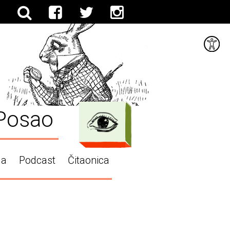
Posao
ga
Podcast
Čitaonica