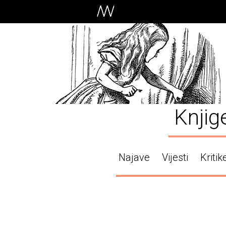
Knjig
Najave
Vijesti
Kritik