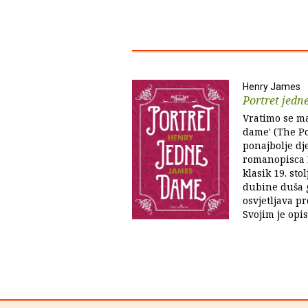
Henry James
Portret jedn
Vratimo se ma
dame' (The Por
ponajbolje dj
romanopisca 
klasik 19. sto
dubine duša g
osvjetljava p
Svojim je opis