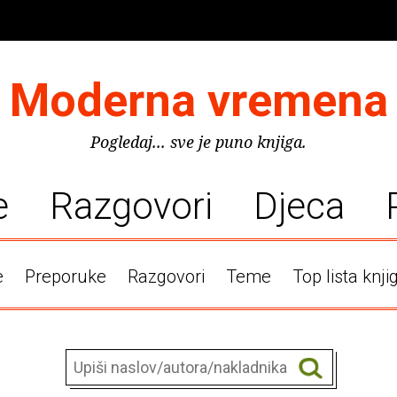
Moderna vremena
Pogledaj... sve je puno knjiga.
e
Razgovori
Djeca
e
Preporuke
Razgovori
Teme
Top lista knji