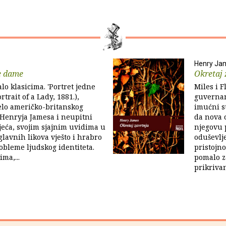
Henry Ja
e dame
Okretaj 
lo klasicima. 'Portret jedne
Miles i F
trait of a Lady, 1881.),
guvernan
elo američko-britanskog
imućni s
Henryja Jamesa i neupitni
da nova o
ljeća, svojim sjajnim uvidima u
njegovu 
lavnih likova vješto i hrabro
oduševlj
robleme ljudskog identiteta.
pristojno
ima,...
pomalo z
prikrivan