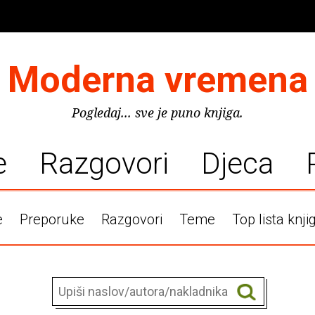
Moderna vremena
Pogledaj... sve je puno knjiga.
e
Razgovori
Djeca
e
Preporuke
Razgovori
Teme
Top lista knji