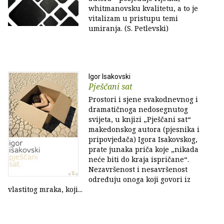
whitmanovsku kvalitetu, a to je
vitalizam u pristupu temi
umiranja. (S. Petlevski)
Igor Isakovski
Pješčani sat
Prostori i sjene svakodnevnog i
dramatičnoga nedosegnutog
svijeta, u knjizi „Pješčani sat“
makedonskog autora (pjesnika i
pripovjedača) Igora Isakovskog,
prate junaka priča koje „nikada
neće biti do kraja ispričane“.
Nezavršenost i nesavršenost
određuju onoga koji govori iz
vlastitog mraka, koji...