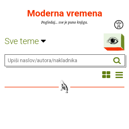
Moderna vremena
Pogledaj... sve je puno knjiga.
Sve teme