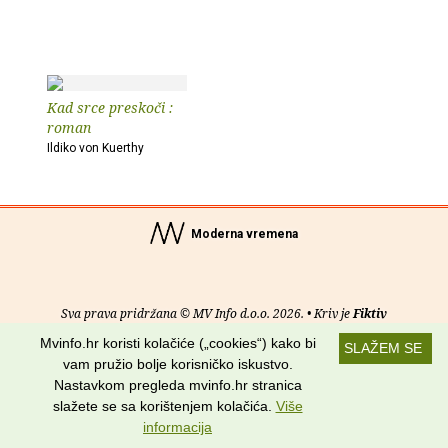
Kad srce preskoči :
roman
Ildiko von Kuerthy
Moderna vremena
Sva prava pridržana © MV Info d.o.o. 2026. • Kriv je
Fiktiv
Mvinfo.hr koristi kolačiće („cookies“) kako bi
SLAŽEM SE
O nama
•
Pomoć
•
Uvjeti korištenja
•
RSS kanali
vam pružio bolje korisničko iskustvo.
Nastavkom pregleda mvinfo.hr stranica
Potraži nas na:
slažete se sa korištenjem kolačića.
Više
informacija