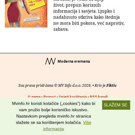
život, prepun korisnih
informacija i savjeta. Ljupko i
nadahnuto otkriva kako štednja
ne mora biti pokora, već naprotiv,
zabava.
Moderna vremena
Sva prava pridržana © MV Info d.o.o. 2026. • Kriv je
Fiktiv
O nama
•
Pomoć
•
Uvjeti korištenja
•
RSS kanali
Mvinfo.hr koristi kolačiće („cookies“) kako bi
SLAŽEM SE
Potraži nas na:
vam pružio bolje korisničko iskustvo.
Nastavkom pregleda mvinfo.hr stranica
slažete se sa korištenjem kolačića.
Više
informacija