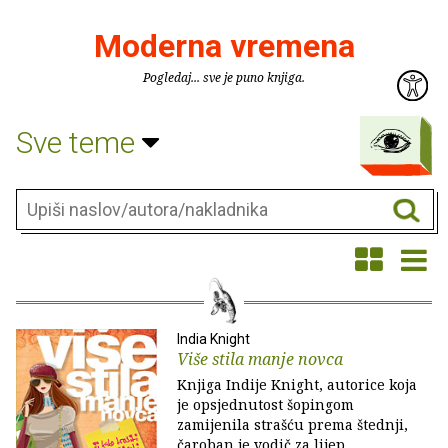
Moderna vremena
Pogledaj... sve je puno knjiga.
Sve teme
India Knight
Više stila manje novca
Knjiga Indije Knight, autorice koja
je opsjednutost šopingom
zamijenila strašću prema štednji,
čaroban je vodič za lijep