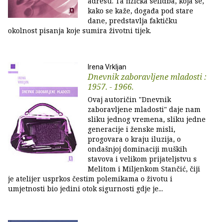
adresu. Ta fizička selidba, koja se,
kako se kaže, događa pod stare
dane, predstavlja faktičku
okolnost pisanja koje sumira životni tijek.
Irena Vrkljan
Dnevnik zaboravljene mladosti :
1957. - 1966.
Ovaj autoričin "Dnevnik
zaboravljene mladosti" daje nam
sliku jednog vremena, sliku jedne
generacije i ženske misli,
progovara o kraju iluzija, o
ondašnjoj dominaciji muških
stavova i velikom prijateljstvu s
Melitom i Miljenkom Stančić, čiji
je atelijer usprkos čestim polemikama o životu i
umjetnosti bio jedini otok sigurnosti gdje je...