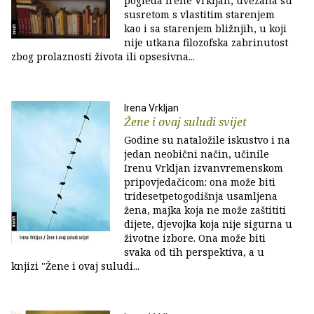
pogleda Irene Vrkljan, uvezana su
susretom s vlastitim starenjem
kao i sa starenjem bližnjih, u koji
nije utkana filozofska zabrinutost
zbog prolaznosti života ili opsesivna...
Irena Vrkljan
Žene i ovaj suludi svijet
Godine su nataložile iskustvo i na
jedan neobični način, učinile
Irenu Vrkljan izvanvremenskom
pripovjedačicom: ona može biti
tridesetpetogodišnja usamljena
žena, majka koja ne može zaštititi
dijete, djevojka koja nije sigurna u
životne izbore. Ona može biti
svaka od tih perspektiva, a u
knjizi "Žene i ovaj suludi...