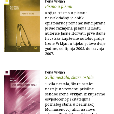
Irena Vrkljan
Pismo u pismu
Knjiga "Pismo u pismu"
nesvakidašnji je oblik
epistolarnog romana: koncipirana
je kao razmjena pisama između
autorice Jasne Horvat i prve dame
hrvatske književne autobiografije
Irene Vrkljan u tijeku gotovo dvije
godine, od lipnja 2005. do travnja
2007.
Irena Vrkljan
Svila nestala, škare ostale
"Svila nestala, škare ostale"
nastaje u vremenu prisilne
selidbe Irene Vrkljan iz književno
osvjedočenog i čitateljima
poznatog stana u berlinskoj
Mommsenovoj ulici na novu