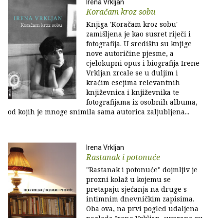
Irena Vrkljan
Koračam kroz sobu
Knjiga 'Koračam kroz sobu'
zamišljena je kao susret riječi i
fotografija. U središtu su knjige
nove autoričine pjesme, a
cjelokupni opus i biografija Irene
Vrkljan zrcale se u duljim i
kraćim esejima relevantnih
književnica i književnika te
fotografijama iz osobnih albuma,
od kojih je mnoge snimila sama autorica zaljubljena...
Irena Vrkljan
Rastanak i potonuće
"Rastanak i potonuće" dojmljiv je
prozni kolaž u kojemu se
pretapaju sjećanja na druge s
intimnim dnevničkim zapisima.
Oba ova, na prvi pogled udaljena