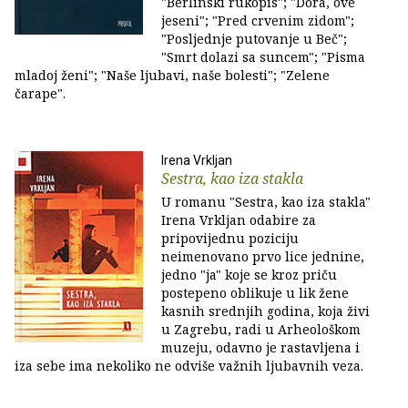
"Berlinski rukopis"; "Dora, ove
jeseni"; "Pred crvenim zidom";
"Posljednje putovanje u Beč";
"Smrt dolazi sa suncem"; "Pisma
mladoj ženi"; "Naše ljubavi, naše bolesti"; "Zelene
čarape".
Irena Vrkljan
Sestra, kao iza stakla
U romanu "Sestra, kao iza stakla"
Irena Vrkljan odabire za
pripovijednu poziciju
neimenovano prvo lice jednine,
jedno "ja" koje se kroz priču
postepeno oblikuje u lik žene
kasnih srednjih godina, koja živi
u Zagrebu, radi u Arheološkom
muzeju, odavno je rastavljena i
iza sebe ima nekoliko ne odviše važnih ljubavnih veza.