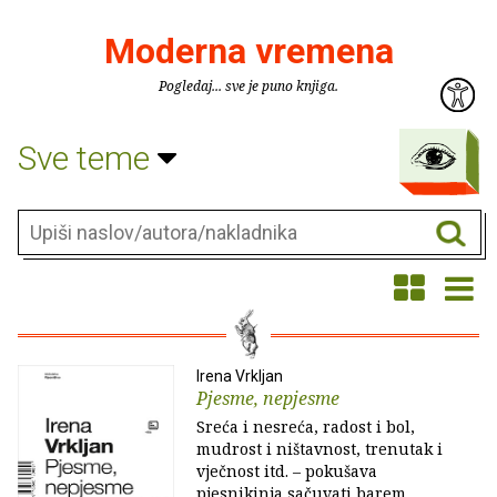
Moderna vremena
Pogledaj... sve je puno knjiga.
Sve teme
Irena Vrkljan
Pjesme, nepjesme
Sreća i nesreća, radost i bol,
mudrost i ništavnost, trenutak i
vječnost itd. – pokušava
pjesnikinja sačuvati barem