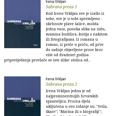
Irena Vrkljan
Sabrana proza 1
Kod Irene Vrkljan sve je izašlo iz
sobe, sve je u sobi spremljeno -
okrhnute plave šalice, možda
jedna vaza, poneka slika na zidu,
mamina budilica, kutija s nakitom
ili fotografijama. Iz romana u
roman, iz priče u priču, od prve
do zadnje objavljene proze kroz
više od dvadeset godina
pripovijedanja provlače se iste slike: stolica od...
Irena Vrkljan
Sabrana proza 2
Irena Vrkljan jedna je od
najprominentnijih hrvatskih
spisateljica. Prozna djela
uključena u ovo izdanje su: "Svila,
škare"; "Marina ili o biografiji";