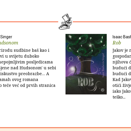
 Singer
Isaac Bas
Hudsonom
Rob
rirodu sudbine baš kao i
Jakov je 
vi u svijetu duboko
gospodar
nepojmljivim posljedicama
njihova 
'Sjene nad Hudsonom' u sebi
budući da
 iskustvo preobrazbe… A
budući d
zamah ovog romana
Kad Jako
o teče već od prvih stranica
otići živ
iako Jak
teško...