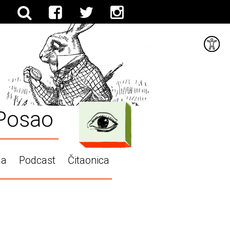
Posao
ga
Podcast
Čitaonica