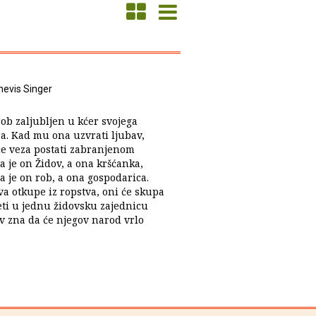
hevis Singer
rob zaljubljen u kćer svojega
a. Kad mu ona uzvrati ljubav,
će veza postati zabranjenom
 je on Židov, a ona kršćanka,
a je on rob, a ona gospodarica.
va otkupe iz ropstva, oni će skupa
jeti u jednu židovsku zajednicu
ov zna da će njegov narod vrlo