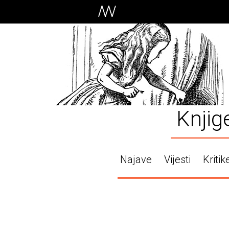
Knjig
Najave
Vijesti
Kritik