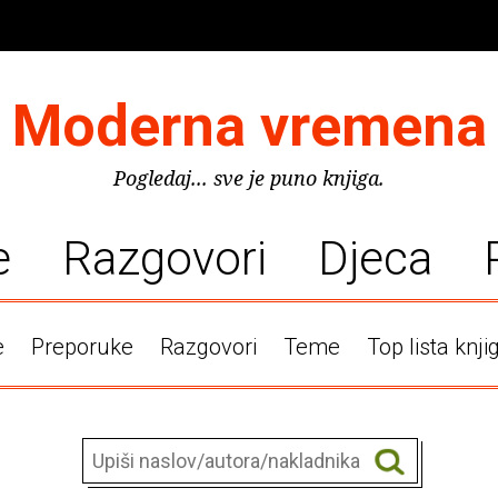
Moderna vremena
Pogledaj... sve je puno knjiga.
e
Razgovori
Djeca
e
Preporuke
Razgovori
Teme
Top lista knji