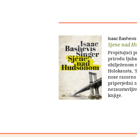
Isaac Bashevis
Sjene nad 
Propitujući p
prirodu ljuba
obilježenom 
Holokausta, 
nose razorno
pripovjedni 
nezaustavljiv
knjige.