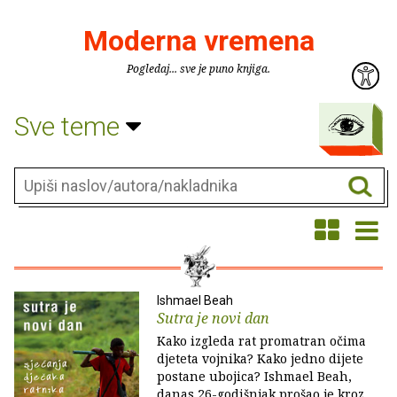
Moderna vremena
Pogledaj... sve je puno knjiga.
Sve teme
Ishmael Beah
Sutra je novi dan
Kako izgleda rat promatran očima
djeteta vojnika? Kako jedno dijete
postane ubojica? Ishmael Beah,
danas 26-godišnjak prošao je kroz