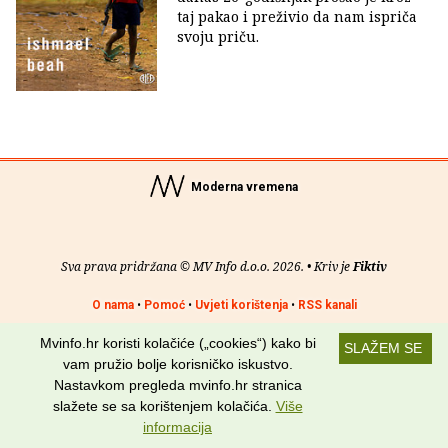
taj pakao i preživio da nam ispriča
svoju priču.
Moderna vremena
Sva prava pridržana © MV Info d.o.o. 2026. • Kriv je
Fiktiv
O nama
•
Pomoć
•
Uvjeti korištenja
•
RSS kanali
Mvinfo.hr koristi kolačiće („cookies“) kako bi
Potraži nas na:
SLAŽEM SE
vam pružio bolje korisničko iskustvo.
Nastavkom pregleda mvinfo.hr stranica
slažete se sa korištenjem kolačića.
Više
informacija