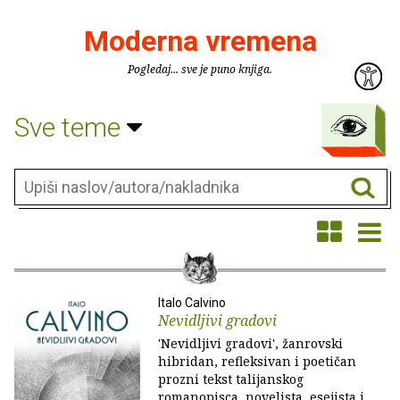
Moderna vremena
Pogledaj... sve je puno knjiga.
Sve teme
Italo Calvino
Nevidljivi gradovi
'Nevidljivi gradovi', žanrovski
hibridan, refleksivan i poetičan
prozni tekst talijanskog
romanopisca, novelista, esejista i