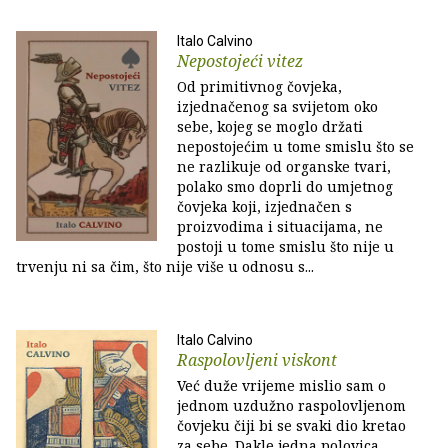
Italo Calvino
Nepostojeći vitez
Od primitivnog čovjeka,
izjednačenog sa svijetom oko
sebe, kojeg se moglo držati
nepostojećim u tome smislu što se
ne razlikuje od organske tvari,
polako smo doprli do umjetnog
čovjeka koji, izjednačen s
proizvodima i situacijama, ne
postoji u tome smislu što nije u
trvenju ni sa čim, što nije više u odnosu s...
Italo Calvino
Raspolovljeni viskont
Već duže vrijeme mislio sam o
jednom uzdužno raspolovljenom
čovjeku čiji bi se svaki dio kretao
za sebe. Dakle jedna polovica