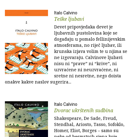
Italo Calvino
Teške ljubavi
Devet pripovjedaka devet je
ljubavnih pustolovina koje se
događaju u pomalo fellinijevskim
atmosferama, no riječ ljubav, ili
krunska izjava volim te u njima se
ne izgovaraju. Calvinove ljubavi
nisu ni “prave” ni “krive”, ni
uzvraćene ni neuzvraćene, ni
sretne ni nesretne, nego doista
onakve kakve naslov sugerira...
Italo Calvino
Dvorac ukrštenih sudbina
Shakespeare, De Sade, Freud,
Stendhal, Ariosto, Tasso, Sofoklo,
Homer, Eliot, Borges – samo su
neke od besmrtnih sjena koje