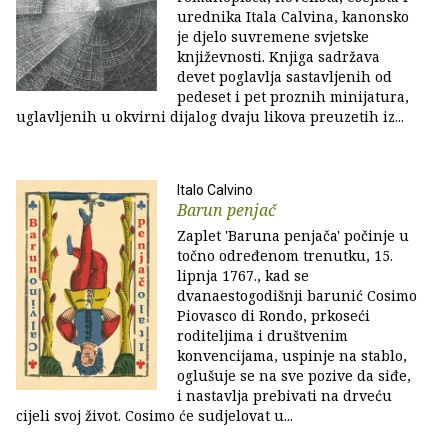
urednika Itala Calvina, kanonsko
je djelo suvremene svjetske
književnosti. Knjiga sadržava
devet poglavlja sastavljenih od
pedeset i pet proznih minijatura,
uglavljenih u okvirni dijalog dvaju likova preuzetih iz...
Italo Calvino
Barun penjač
Zaplet 'Baruna penjača' počinje u
točno određenom trenutku, 15.
lipnja 1767., kad se
dvanaestogodišnji barunić Cosimo
Piovasco di Rondo, prkoseći
roditeljima i društvenim
konvencijama, uspinje na stablo,
oglušuje se na sve pozive da siđe,
i nastavlja prebivati na drveću
cijeli svoj život. Cosimo će sudjelovat u...