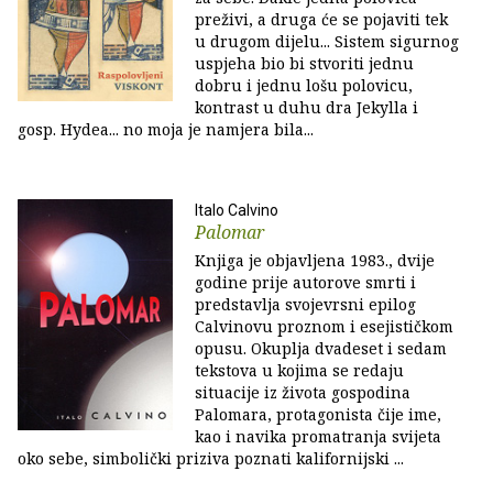
preživi, a druga će se pojaviti tek
u drugom dijelu... Sistem sigurnog
uspjeha bio bi stvoriti jednu
dobru i jednu lošu polovicu,
kontrast u duhu dra Jekylla i
gosp. Hydea... no moja je namjera bila...
Italo Calvino
Palomar
Knjiga je objavljena 1983., dvije
godine prije autorove smrti i
predstavlja svojevrsni epilog
Calvinovu proznom i esejističkom
opusu. Okuplja dvadeset i sedam
tekstova u kojima se redaju
situacije iz života gospodina
Palomara, protagonista čije ime,
kao i navika promatranja svijeta
oko sebe, simbolički priziva poznati kalifornijski ...