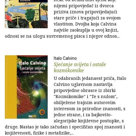
nijemi pripovjedač iz dvorca
priziva iznova pripovijedajući
stare priče i tragajući za svojom
vlastitom. Dvojba koja Calvina
najviše zaokuplja u ovoj knjizi,
odnosi se na ulogu suvremenog pisca i njegov odnos...
Italo Calvino
Sjećanje svijeta i ostale
kozmikomike
U odabranih jedanaest priča, Italo
Calvino uglavnom nastavlja
pripovjedne obrasce iz zbirki
"Kozmikomike" i "Te s nulom",
obilježene trajnim autorovim
interesom za prirodne znanosti, s
jedne strane, i za bajkovito-
alegorijske književne postupke, s
druge. Nastao je tako začudan i specifičan spoj znanosti i
književnosti, fizike i metafizike,...