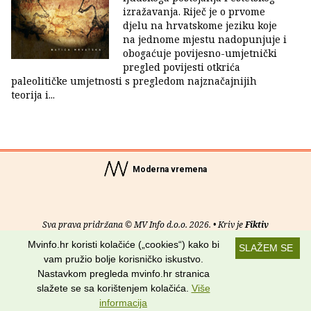
izražavanja. Riječ je o prvome
djelu na hrvatskome jeziku koje
na jednome mjestu nadopunjuje i
obogaćuje povijesno-umjetnički
pregled povijesti otkrića
paleolitičke umjetnosti s pregledom najznačajnijih
teorija i...
Moderna vremena
Sva prava pridržana © MV Info d.o.o. 2026. • Kriv je
Fiktiv
Mvinfo.hr koristi kolačiće („cookies“) kako bi
SLAŽEM SE
O nama
•
Pomoć
•
Uvjeti korištenja
•
RSS kanali
vam pružio bolje korisničko iskustvo.
Nastavkom pregleda mvinfo.hr stranica
Potraži nas na:
slažete se sa korištenjem kolačića.
Više
informacija