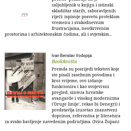
zaljubljenik u knjigu i istinski
skladištar starih, zaboravljenih
riječi: ispisuje posvetu proteklom
vremenu i svakodnevnim
frustracijama, neotkrivenim
prostorima i arhitektonskim čudima, ali i svjetskim...
Ivan Berislav Vodopija
Book&ništa
Premda su posrijedi tekstovi koje
ste pisali zasebnim povodima i
kroz vrijeme, ovo izdanje
funkcionira i kao svojevrsni
pregled, sinteza hrvatske
avangarde i visokog modernizma
('Druge linije', rekao bi Denegri) i
predstavlja izuzetan znanstveni
doprinos, referentna je literatura
za svako bavljenje navedenim područjima. (Ivica Župan)