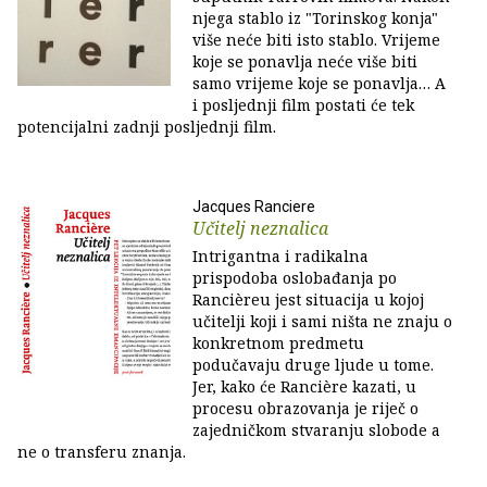
njega stablo iz "Torinskog konja"
više neće biti isto stablo. Vrijeme
koje se ponavlja neće više biti
samo vrijeme koje se ponavlja… A
i posljednji film postati će tek
potencijalni zadnji posljednji film.
Jacques Ranciere
Učitelj neznalica
Intrigantna i radikalna
prispodoba oslobađanja po
Rancièreu jest situacija u kojoj
učitelji koji i sami ništa ne znaju o
konkretnom predmetu
podučavaju druge ljude u tome.
Jer, kako će Rancière kazati, u
procesu obrazovanja je riječ o
zajedničkom stvaranju slobode a
ne o transferu znanja.