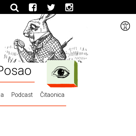
Posao
ga
Podcast
Čitaonica