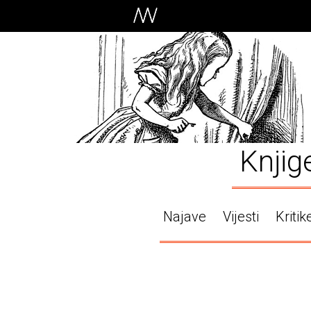
Knjig
Najave
Vijesti
Kritik