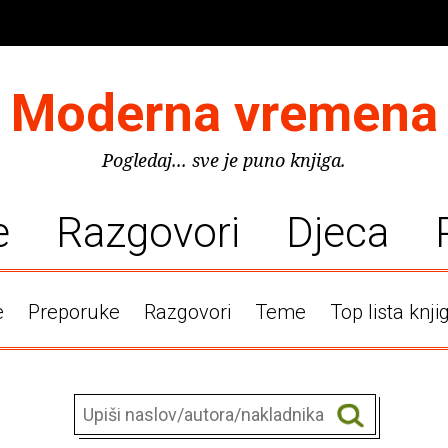
Moderna vremena
Pogledaj... sve je puno knjiga.
e
Razgovori
Djeca
e
Preporuke
Razgovori
Teme
Top lista knji