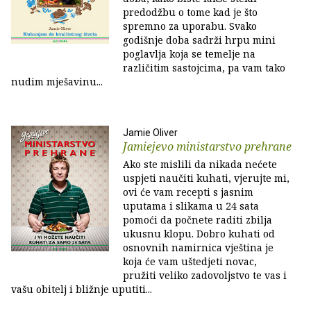
predodžbu o tome kad je što
spremno za uporabu. Svako
godišnje doba sadrži hrpu mini
poglavlja koja se temelje na
različitim sastojcima, pa vam tako
nudim mješavinu...
Jamie Oliver
Jamiejevo ministarstvo prehrane
Ako ste mislili da nikada nećete
uspjeti naučiti kuhati, vjerujte mi,
ovi će vam recepti s jasnim
uputama i slikama u 24 sata
pomoći da počnete raditi zbilja
ukusnu klopu. Dobro kuhati od
osnovnih namirnica vještina je
koja će vam uštedjeti novac,
pružiti veliko zadovoljstvo te vas i
vašu obitelj i bližnje uputiti...