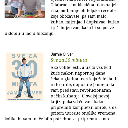
Odabrao sam klasična ukusna jela
i najomiljenije obiteljske recepte
koje obožavate, pa sam malo
kuhao, mijenjao i dopisivao, kušao
i još dotjerivao, kako bi se posve
uklopili u moju filozofiju...
Jamie Oliver
Sve za 30 minuta
Ako volite jesti, a uz to vas kod
kuće nakon napornog dana
čekaju gladna usta koja žele da ih
nahranite, dopustite Jamieju da
vam predstavi revolucionaran
način kuhanja. U svojoj novoj
knjizi pokazat će vam kako
pripremiti kompletan obrok, a da
pritom utrošite onoliko vremena
koliko bi vam inače bilo potrebno za pripremu samo ...