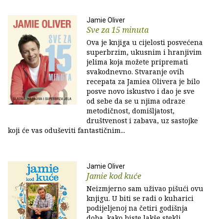
Jamie Oliver
Sve za 15 minuta
Ova je knjiga u cijelosti posvećena
superbrzim, ukusnim i hranjivim
jelima koja možete pripremati
svakodnevno. Stvaranje ovih
recepata za Jamiea Olivera je bilo
posve novo iskustvo i dao je sve
od sebe da se u njima odraze
metodičnost, domišljatost,
društvenost i zabava, uz sastojke
koji će vas oduševiti fantastičnim...
Jamie Oliver
Jamie kod kuće
Neizmjerno sam uživao pišući ovu
knjigu. U biti se radi o kuharici
podijeljenoj na četiri godišnja
doba, kako biste lakše stekli