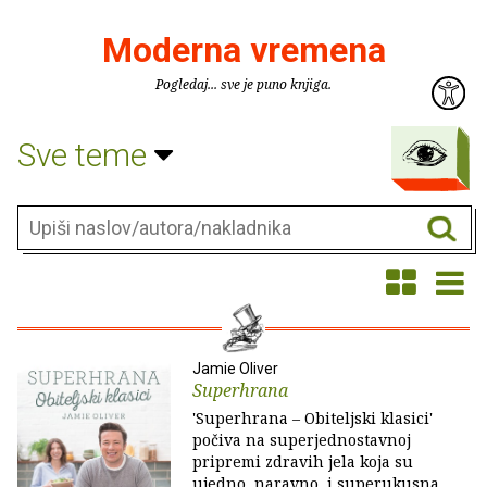
Moderna vremena
Pogledaj... sve je puno knjiga.
Sve teme
Jamie Oliver
Superhrana
'Superhrana – Obiteljski klasici'
počiva na superjednostavnoj
pripremi zdravih jela koja su
ujedno, naravno, i superukusna.