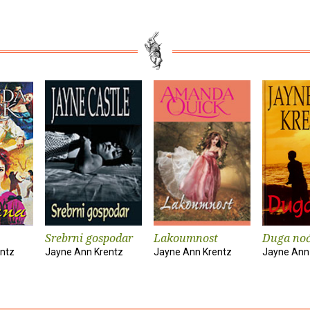
Srebrni gospodar
Lakoumnost
Duga no
ntz
Jayne Ann Krentz
Jayne Ann Krentz
Jayne Ann