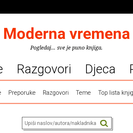
Moderna vremena
Pogledaj... sve je puno knjiga.
e
Razgovori
Djeca
e
Preporuke
Razgovori
Teme
Top lista knji