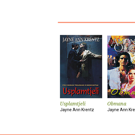
Usplamtjeli
Obmana
Jayne Ann Krentz
Jayne Ann Kre