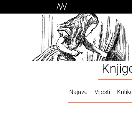
Knjig
Najave
Vijesti
Kritik