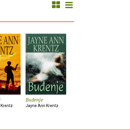
ć
Buđenje
 Krentz
Jayne Ann Krentz