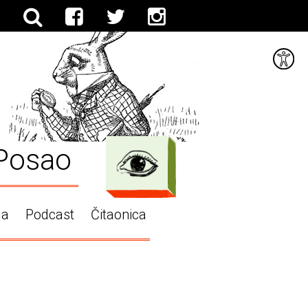
Posao
ga
Podcast
Čitaonica