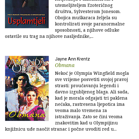
utemeljiteljem Ezoteričnog
društva, Sylvesterom Jonesom.
Obojica muškaraca željela su
kontrolirati svoje paranormalne
sposobnosti, a njihove odluke
ostavile su trag na njihove nasljednike,...
Jayne Ann Krentz
Obmana
Nekoć je Olympia Wingfield mogla
sve vrijeme posvetiti svojoj pravoj
strasti: proučavanju legendi i
davno izgubljenog blaga. Ali sada,
kad je morala odgajati tri paklena
nećaka, rastresena ljepotica ima
veoma malo vremena za
istraživanja. Zato se čini veoma
znakovitim kad u Olympijinu
knjižnicu uđe naočit stranac i počne uvoditi red u...