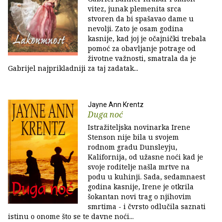
vitez, junak plemenita srca
stvoren da bi spašavao dame u
nevolji. Zato je osam godina
kasnije, kad joj je očajnički trebala
pomoć za obavljanje potrage od
životne važnosti, smatrala da je
Gabrijel najprikladniji za taj zadatak...
Jayne Ann Krentz
Duga noć
Istražiteljska novinarka Irene
Stenson nije bila u svojem
rodnom gradu Dunsleyju,
Kalifornija, od užasne noći kad je
svoje roditelje našla mrtve na
podu u kuhinji. Sada, sedamnaest
godina kasnije, Irene je otkrila
šokantan novi trag o njihovim
smrtima - i čvrsto odlučila saznati
istinu o onome što se te davne noći...