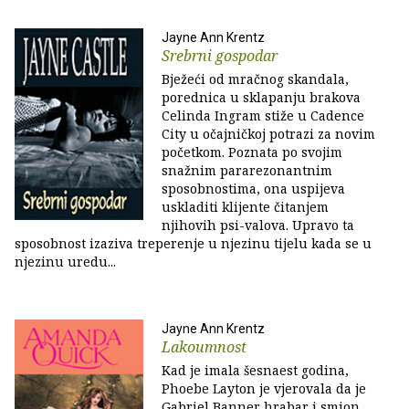
Jayne Ann Krentz
Srebrni gospodar
Bježeći od mračnog skandala,
porednica u sklapanju brakova
Celinda Ingram stiže u Cadence
City u očajničkoj potrazi za novim
početkom. Poznata po svojim
snažnim pararezonantnim
sposobnostima, ona uspijeva
uskladiti klijente čitanjem
njihovih psi-valova. Upravo ta
sposobnost izaziva treperenje u njezinu tijelu kada se u
njezinu uredu...
Jayne Ann Krentz
Lakoumnost
Kad je imala šesnaest godina,
Phoebe Layton je vjerovala da je
Gabriel Banner hrabar i smion