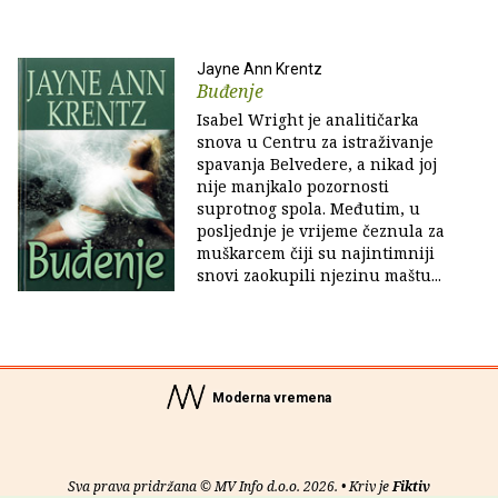
Jayne Ann Krentz
Buđenje
Isabel Wright je analitičarka
snova u Centru za istraživanje
spavanja Belvedere, a nikad joj
nije manjkalo pozornosti
suprotnog spola. Međutim, u
posljednje je vrijeme čeznula za
muškarcem čiji su najintimniji
snovi zaokupili njezinu maštu...
Moderna vremena
Sva prava pridržana © MV Info d.o.o. 2026. • Kriv je
Fiktiv