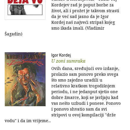
Kordejev rad je poput borbe za
život, ali i prožet je takvom strasti
da je već sad jasno da je Igor
Kordej naš najveći stripaš kojeg
smo ikada imali. (Vladimir
Šagadin)
Igor Kordej
U zoni sumraka
Ovih dana, sređujući ovo izdanje,
prolazio sam ponovo preko svega
što smo zajedno uradili u
relativno kratkom trogodišnjem
periodu, i ne jedanput sjetio one
dobre žmarce, koji se javljaju kad
vas nešto uzbudi i ponese. Ponovo
i ponovo shvatio sam da svi
stripovi u ovoj kompilaciji "drže
vodu" i da im vrijeme...