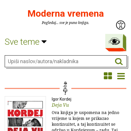
Moderna vremena
Pogledaj... sve je puno knjiga.
Sve teme
Igor Kordej
Deja Vu
Ova knjiga je uspomena na jedno
vrijeme u kojem se prikazao
kontinuitet, a taj kontinuitet se
održao u Kordejevom – radu. Taj