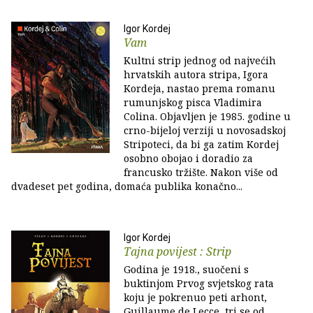
Igor Kordej
Vam
Kultni strip jednog od najvećih
hrvatskih autora stripa, Igora
Kordeja, nastao prema romanu
rumunjskog pisca Vladimira
Colina. Objavljen je 1985. godine u
crno-bijeloj verziji u novosadskoj
Stripoteci, da bi ga zatim Kordej
osobno obojao i doradio za
francusko tržište. Nakon više od
dvadeset pet godina, domaća publika konačno...
Igor Kordej
Tajna povijest : Strip
Godina je 1918., suočeni s
buktinjom Prvog svjetskog rata
koju je pokrenuo peti arhont,
Guillaume de Lecce, tri se od