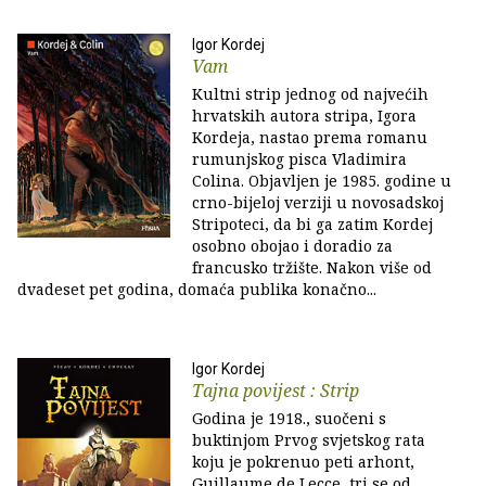
Igor Kordej
Vam
Kultni strip jednog od najvećih
hrvatskih autora stripa, Igora
Kordeja, nastao prema romanu
rumunjskog pisca Vladimira
Colina. Objavljen je 1985. godine u
crno-bijeloj verziji u novosadskoj
Stripoteci, da bi ga zatim Kordej
osobno obojao i doradio za
francusko tržište. Nakon više od
dvadeset pet godina, domaća publika konačno...
Igor Kordej
Tajna povijest : Strip
Godina je 1918., suočeni s
buktinjom Prvog svjetskog rata
koju je pokrenuo peti arhont,
Guillaume de Lecce, tri se od