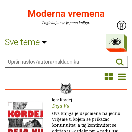
Moderna vremena
Pogledaj... sve je puno knjiga.
Sve teme
Igor Kordej
Deja Vu
Ova knjiga je uspomena na jedno
vrijeme u kojem se prikazao
kontinuitet, a taj kontinuitet se
održao u Kordejevom – radu. Taj