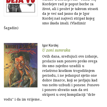
Kordejev rad je poput borbe za
život, ali i prožet je takvom strasti
da je već sad jasno da je Igor
Kordej naš najveći stripaš kojeg
smo ikada imali. (Vladimir
Šagadin)
Igor Kordej
U zoni sumraka
Ovih dana, sređujući ovo izdanje,
prolazio sam ponovo preko svega
što smo zajedno uradili u
relativno kratkom trogodišnjem
periodu, i ne jedanput sjetio one
dobre žmarce, koji se javljaju kad
vas nešto uzbudi i ponese. Ponovo
i ponovo shvatio sam da svi
stripovi u ovoj kompilaciji "drže
vodu" i da im vrijeme...