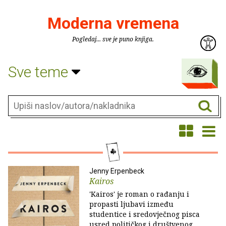
Moderna vremena
Pogledaj... sve je puno knjiga.
Sve teme
Jenny Erpenbeck
Kairos
'Kairos' je roman o rađanju i
propasti ljubavi između
studentice i sredovječnog pisca
usred političkog i društvenog