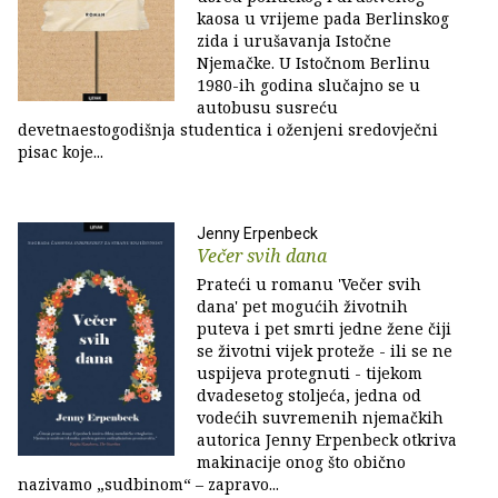
kaosa u vrijeme pada Berlinskog
zida i urušavanja Istočne
Njemačke. U Istočnom Berlinu
1980-ih godina slučajno se u
autobusu susreću
devetnaestogodišnja studentica i oženjeni sredovječni
pisac koje...
Jenny Erpenbeck
Večer svih dana
Prateći u romanu 'Večer svih
dana' pet mogućih životnih
puteva i pet smrti jedne žene čiji
se životni vijek proteže - ili se ne
uspijeva protegnuti - tijekom
dvadesetog stoljeća, jedna od
vodećih suvremenih njemačkih
autorica Jenny Erpenbeck otkriva
makinacije onog što obično
nazivamo „sudbinom“ – zapravo...