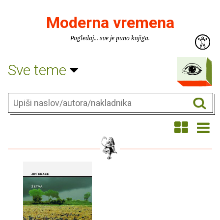
Moderna vremena
Pogledaj... sve je puno knjiga.
Sve teme