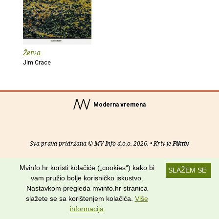
Žetva
Jim Crace
Moderna vremena
Sva prava pridržana © MV Info d.o.o. 2026. • Kriv je
Fiktiv
O nama
•
Pomoć
•
Uvjeti korištenja
•
RSS kanali
Mvinfo.hr koristi kolačiće („cookies“) kako bi
SLAŽEM SE
vam pružio bolje korisničko iskustvo.
Potraži nas na:
Nastavkom pregleda mvinfo.hr stranica
slažete se sa korištenjem kolačića.
Više
informacija