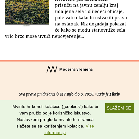
pristižu na javnu zemlju kraj
udaljena sela i slijedeći običaje,
pale vatru kako bi ostvarili pravo
na ostanak. Niz događaja pokazat
će kako se među stanovnike sela
vrlo brzo može uvući nepovjerenje:...
Moderna vremena
Sva prava pridržana © MV Info d.o.o. 2026. • Kriv je
Fiktiv
Mvinfo.hr koristi kolačiće („cookies“) kako bi
O nama
•
Pomoć
•
Uvjeti korištenja
•
RSS kanali
SLAŽEM SE
vam pružio bolje korisničko iskustvo.
Potraži nas na:
Nastavkom pregleda mvinfo.hr stranica
slažete se sa korištenjem kolačića.
Više
informacija