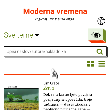
Moderna vremena
Pogledaj... sve je puno knjiga.
Sve teme
Jim Crace
Žetva
Dok se u kasno ljeto povijaju
posljednji snopovi žita, troje
tuđinaca — dva muškarca i
neobično privlačna žena —