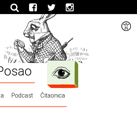
Posao
ga
Podcast
Čitaonica