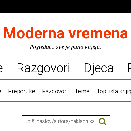
Moderna vremena
Pogledaj... sve je puno knjiga.
e
Razgovori
Djeca
e
Preporuke
Razgovori
Teme
Top lista knji