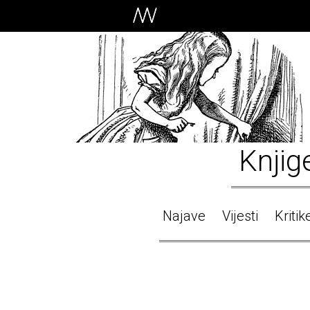
Knjig
Najave
Vijesti
Kritik