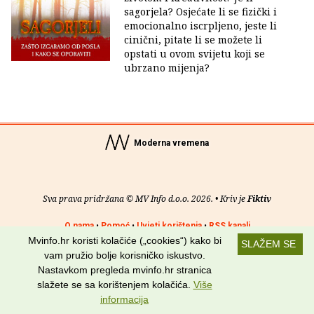
sagorjela? Osjećate li se fizički i
emocionalno iscrpljeno, jeste li
cinični, pitate li se možete li
opstati u ovom svijetu koji se
ubrzano mijenja?
Moderna vremena
Sva prava pridržana © MV Info d.o.o. 2026. • Kriv je
Fiktiv
O nama
•
Pomoć
•
Uvjeti korištenja
•
RSS kanali
Mvinfo.hr koristi kolačiće („cookies“) kako bi
SLAŽEM SE
Potraži nas na:
vam pružio bolje korisničko iskustvo.
Nastavkom pregleda mvinfo.hr stranica
slažete se sa korištenjem kolačića.
Više
informacija