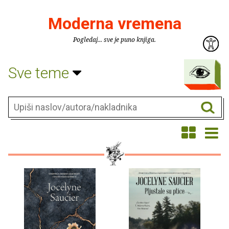
Moderna vremena
Pogledaj... sve je puno knjiga.
Sve teme