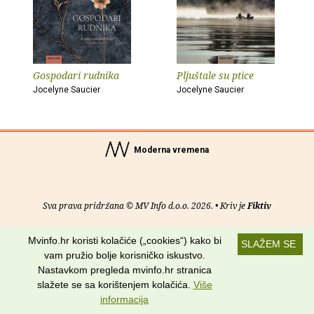
Gospodari rudnika
Pljuštale su ptice
Jocelyne Saucier
Jocelyne Saucier
Moderna vremena
Sva prava pridržana © MV Info d.o.o. 2026. • Kriv je
Fiktiv
O nama
•
Pomoć
•
Uvjeti korištenja
•
RSS kanali
Mvinfo.hr koristi kolačiće („cookies“) kako bi
SLAŽEM SE
vam pružio bolje korisničko iskustvo.
Potraži nas na:
Nastavkom pregleda mvinfo.hr stranica
slažete se sa korištenjem kolačića.
Više
informacija