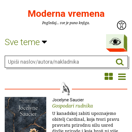
Moderna vremena
Pogledaj... sve je puno knjiga.
Sve teme
Jocelyne Saucier
Gospodari rudnika
U kanadskoj zabiti upoznajemo
obitelj Cardinal, koja tvori pravu
pravcatu prirodnu silu usred
divlje prirode i koja broji ni više