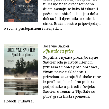
ni manje nego dvadeset jedno
dijete. Sastaju se kako bi iskazali
počast ocu obitelji, koji je u doba
dok su bili djeca otkrio rudnik
cinka. Braća i sestre pripovijedaju
o svome pustopašnom i nerijetko...
Jocelyne Saucier
Pljuštale su ptice
Suptilna i nježna proza Jocelyne
Saucier oda je životu lišenom
pritisaka i uobičajenih obrazaca,
životu posve usklađenu s
prirodom. Otvarajući duboke rane
iz prošlosti, koje bolno pulsiraju
podjednako u prirodi i čovjeku,
Saucier u romanu 'Pljuštale su
ptice' gradi lirski spomenik
slobodi, ljubavi i...