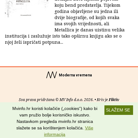
koju bend predstavlja. Tijekom
godina objavljene su jedna ili
dvije biografije, od kojih svaka
ima svojih vrijednosti, ali
Metallica je danas uistinu velika
institucija i zaslužuje isto tako opširnu knjigu ako se o
njoj želi ispričati potpuna...
Moderna vremena
Sva prava pridržana © MV Info d.o.o. 2026. • Kriv je
Fiktiv
Mvinfo.hr koristi kolačiće („cookies“) kako bi
SLAŽEM SE
O nama
•
Pomoć
•
Uvjeti korištenja
•
RSS kanali
vam pružio bolje korisničko iskustvo.
Nastavkom pregleda mvinfo.hr stranica
Potraži nas na:
slažete se sa korištenjem kolačića.
Više
informacija