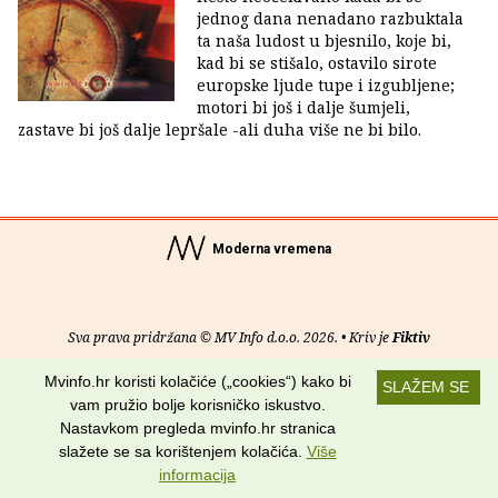
jednog dana nenadano razbuktala
ta naša ludost u bjesnilo, koje bi,
kad bi se stišalo, ostavilo sirote
europske ljude tupe i izgubljene;
motori bi još i dalje šumjeli,
zastave bi još dalje lepršale -ali duha više ne bi bilo.
Moderna vremena
Sva prava pridržana © MV Info d.o.o. 2026. • Kriv je
Fiktiv
Mvinfo.hr koristi kolačiće („cookies“) kako bi
O nama
•
Pomoć
•
Uvjeti korištenja
•
RSS kanali
SLAŽEM SE
vam pružio bolje korisničko iskustvo.
Potraži nas na:
Nastavkom pregleda mvinfo.hr stranica
slažete se sa korištenjem kolačića.
Više
informacija