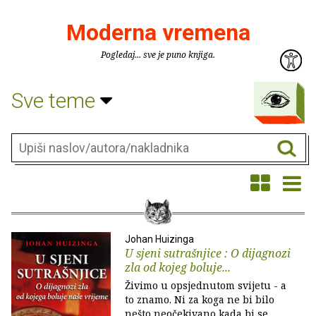
Moderna vremena
Pogledaj... sve je puno knjiga.
Sve teme
Johan Huizinga
U sjeni sutrašnjice : O dijagnozi
zla od kojeg boluje...
Živimo u opsjednutom svijetu - a
to znamo. Ni za koga ne bi bilo
nešto neočekivano kada bi se