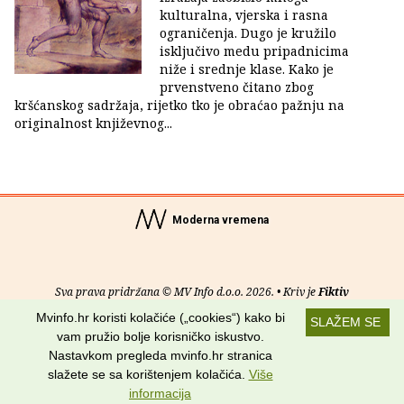
kulturalna, vjerska i rasna
ograničenja. Dugo je kružilo
isključivo medu pripadnicima
niže i srednje klase. Kako je
prvenstveno čitano zbog
kršćanskog sadržaja, rijetko tko je obraćao pažnju na
originalnost književnog...
Moderna vremena
Sva prava pridržana © MV Info d.o.o. 2026. • Kriv je
Fiktiv
Mvinfo.hr koristi kolačiće („cookies“) kako bi
SLAŽEM SE
O nama
•
Pomoć
•
Uvjeti korištenja
•
RSS kanali
vam pružio bolje korisničko iskustvo.
Nastavkom pregleda mvinfo.hr stranica
Potraži nas na:
slažete se sa korištenjem kolačića.
Više
informacija