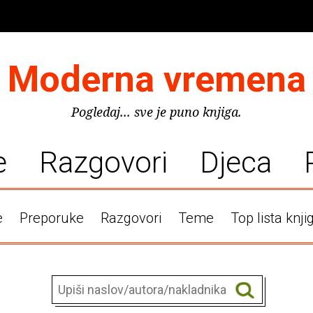
Moderna vremena
Pogledaj... sve je puno knjiga.
e
Razgovori
Djeca
e
Preporuke
Razgovori
Teme
Top lista knji