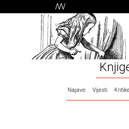
Knjig
Najave
Vijesti
Kritik