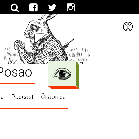
Posao
ga
Podcast
Čitaonica