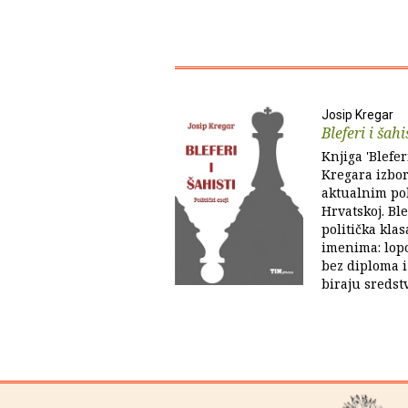
Josip Kregar
Bleferi i šahi
Knjiga 'Bleferi
Kregara izbor
aktualnim po
Hrvatskoj. Ble
politička kla
imenima: lopov
bez diploma i
biraju sredstv