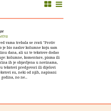
gar
jetra
ed vama trebala se zvati "Protiv
To je bio naslov kolumne koju sam
inu dana, ali uz te tekstove dodao
uge: kolumne, komentare, pisma ili
ećina ih je objavljena u novinama,
u tekstovi predgovori ili dijelovi
ekstovi su, neki od njih, napisani
e godina, no ne...