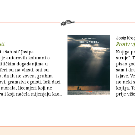
Josip Kre
sti
Protiv v
 i šahisti' Josipa
Knjiga pr
 je autorovih kolumni o
struje". 
litičkim događanjima u
pisao god
feri su na vlasti, oni su
sam i dr
sa, da ih ne zovem grubim
izjave. V
i, gramzivi egoisti, loši đaci
no neki s
 morala, licemjeri koji ne
knjiga. T
a i koji načela mijenjaju kao...
prije viš