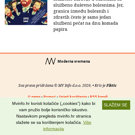
službeno duševno bolesnima. Jer,
granica između bolesnih i
zdravih često je samo jedan
službeni pečat na dnu komada
papira.
Moderna vremena
Sva prava pridržana © MV Info d.o.o. 2026. • Kriv je
Fiktiv
O nama
•
Pomoć
•
Uvjeti korištenja
•
RSS kanali
Mvinfo.hr koristi kolačiće („cookies“) kako bi
SLAŽEM SE
Potraži nas na:
vam pružio bolje korisničko iskustvo.
Nastavkom pregleda mvinfo.hr stranica
slažete se sa korištenjem kolačića.
Više
informacija