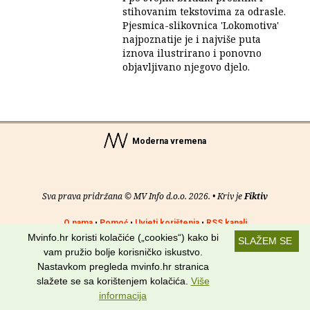
stihovanim tekstovima za odrasle.
Pjesmica-slikovnica 'Lokomotiva'
najpoznatije je i najviše puta
iznova ilustrirano i ponovno
objavljivano njegovo djelo.
Moderna vremena
Sva prava pridržana © MV Info d.o.o. 2026. • Kriv je
Fiktiv
O nama
•
Pomoć
•
Uvjeti korištenja
•
RSS kanali
Mvinfo.hr koristi kolačiće („cookies“) kako bi
SLAŽEM SE
Potraži nas na:
vam pružio bolje korisničko iskustvo.
Nastavkom pregleda mvinfo.hr stranica
slažete se sa korištenjem kolačića.
Više
informacija