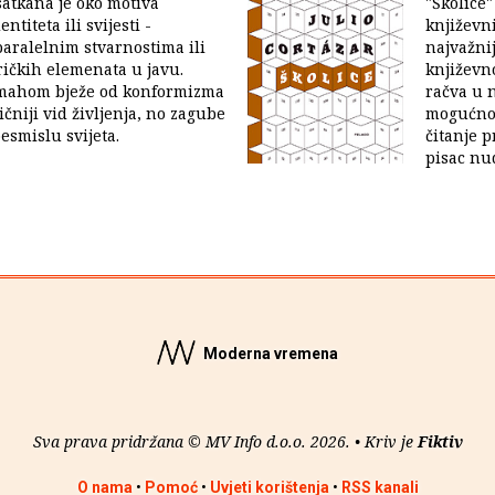
satkana je oko motiva
"Školice
ntiteta ili svijesti -
književni
paralelnim stvarnostima ili
najvažni
ričkih elemenata u javu.
književn
 mahom bježe od konformizma
račva u 
ičniji vid življenja, no zagube
mogućnos
esmislu svijeta.
čitanje 
pisac nud
Moderna vremena
Sva prava pridržana © MV Info d.o.o. 2026. • Kriv je
Fiktiv
O nama
•
Pomoć
•
Uvjeti korištenja
•
RSS kanali