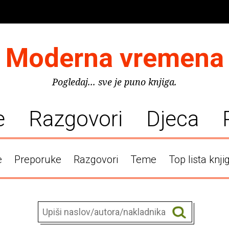
Moderna vremena
Pogledaj... sve je puno knjiga.
e
Razgovori
Djeca
e
Preporuke
Razgovori
Teme
Top lista knji