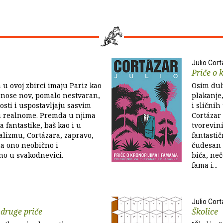
Julio Cor
Priče o
a u ovoj zbirci imaju Pariz kao
Osim duh
onose nov, pomalo nestvaran,
plakanje
osti i uspostavljaju sasvim
i slični
 u realnome. Premda u njima
Cortázar 
 fantastike, baš kao i u
tvorevini
lizmu, Cortázara, zapravo,
fantastič
ma ono neobično i
čudesan 
o u svakodnevici.
bića, neč
fama i...
Julio Cor
 druge priče
Školice