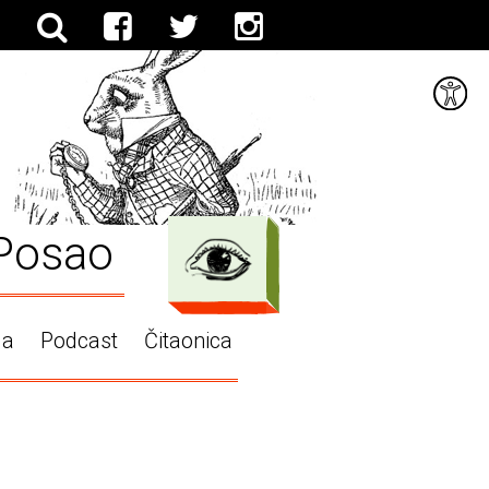
Posao
ga
Podcast
Čitaonica