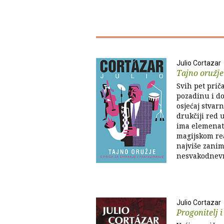
Julio Cortazar
Tajno oružje
Svih pet prič
pozadinu i d
osjećaj stvarn
drukčiji red
ima elemenata
magijskom rea
najviše zani
nesvakodnevn
Julio Cortazar
Progonitelj i