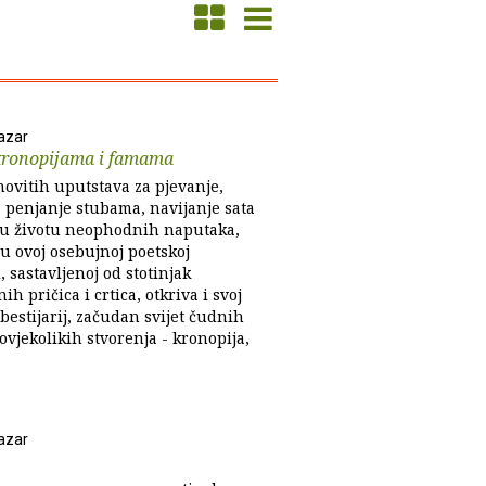
tazar
 kronopijama i famama
ovitih uputstava za pjevanje,
, penjanje stubama, navijanje sata
h u životu neophodnih naputaka,
u ovoj osebujnoj poetskoj
, sastavljenoj od stotinjak
nih pričica i crtica, otkriva i svoj
bestijarij, začudan svijet čudnih
ovjekolikih stvorenja - kronopija,
tazar