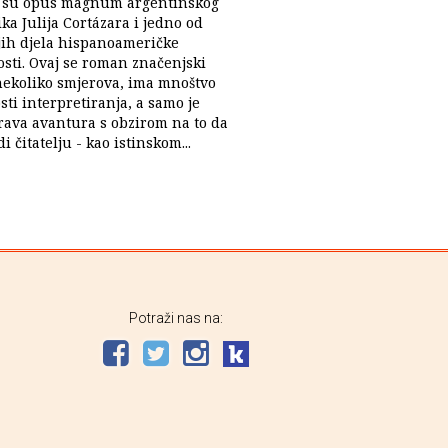
" su opus magnum argentinskog
ka Julija Cortázara i jedno od
jih djela hispanoameričke
osti. Ovaj se roman značenjski
nekoliko smjerova, ima mnoštvo
ti interpretiranja, a samo je
prava avantura s obzirom na to da
i čitatelju - kao istinskom...
Potraži nas na: