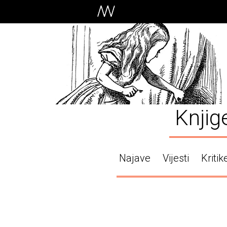
Knjig
Najave
Vijesti
Kritik