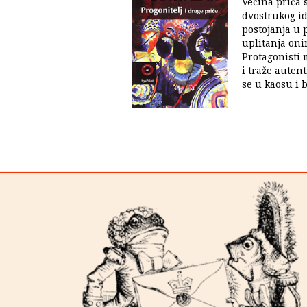
Većina priča 
dvostrukog ide
postojanja u 
uplitanja oni
Protagonisti
i traže autent
se u kaosu i b