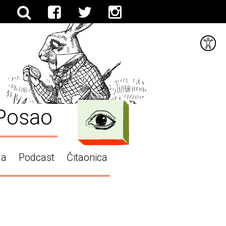
Posao
ga
Podcast
Čitaonica