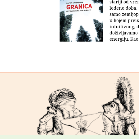
stariji od vr
ledeno doba, 
samo zemljopi
u kojem preis
intuitivnog, d
doživljavamo
energiju. Kao 