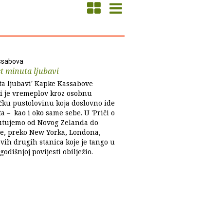
ssabova
t minuta ljubavi
ta ljubavi' Kapke Kassabove
i je vremeplov kroz osobnu
ačku pustolovinu koja doslovno ide
ta – kao i oko same sebe. U 'Priči o
utujemo od Novog Zelanda do
e, preko New Yorka, Londona,
svih drugih stanica koje je tango u
ogodišnjoj povijesti obilježio.