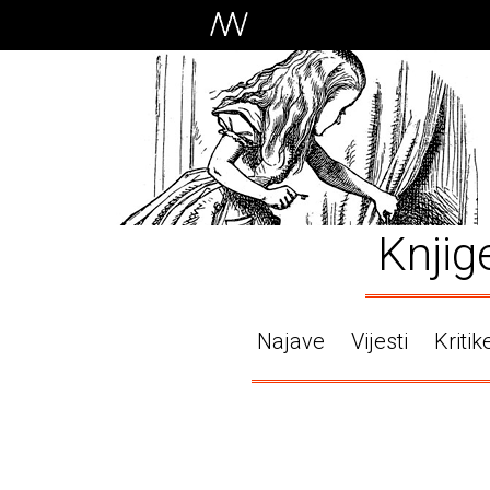
Knjig
Najave
Vijesti
Kritik