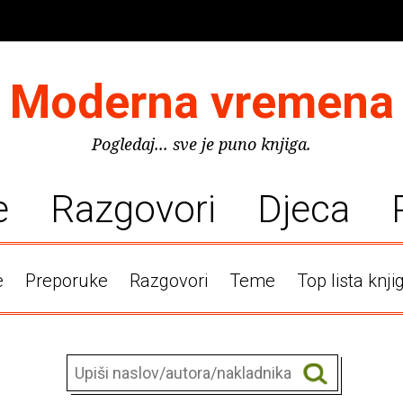
Moderna vremena
Pogledaj... sve je puno knjiga.
e
Razgovori
Djeca
e
Preporuke
Razgovori
Teme
Top lista knji