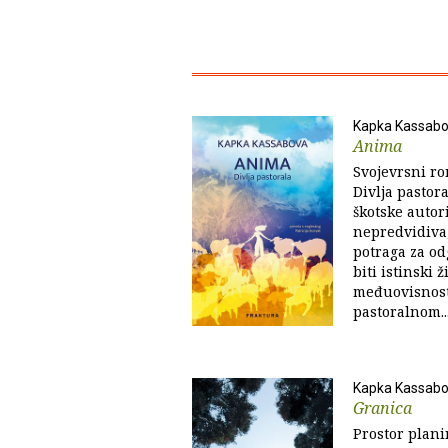
Kapka Kassab
Anima
Svojevrsni ro
Divlja pastor
škotske autor
nepredvidiva,
potraga za od
biti istinski 
međuovisnosti
pastoralnom..
Kapka Kassab
Granica
Prostor plani