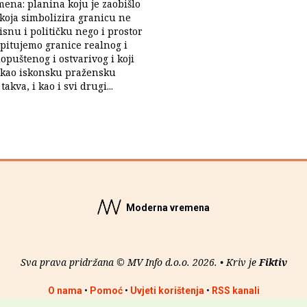
emena: planina koju je zaobišlo
koja simbolizira granicu ne
snu i političku nego i prostor
pitujemo granice realnog i
opuštenog i ostvarivog i koji
 kao iskonsku pražensku
takva, i kao i svi drugi...
Moderna vremena
Sva prava pridržana © MV Info d.o.o. 2026. • Kriv je
Fiktiv
O nama
•
Pomoć
•
Uvjeti korištenja
•
RSS kanali