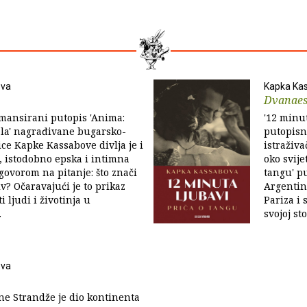
ova
Kapka Ka
Dvanaes
mansirani putopis 'Anima:
'12 minu
ala' nagrađiva­ne bugarsko-
putopisn
ice Kapke Kassabove divlja je i
istraživ
 istodobno epska i intimna
oko svije
govorom na pitanje: što znači
tangu' p
živ? Očaravajući je to prikaz
Argentin
 ljudi i životinja u
Pariza i 
.
svojoj st
ova
ne Strandže je dio kontinenta