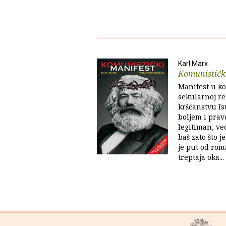
Karl Marx
Komunističk
Manifest u k
sekularnoj re
kršćanstvu Is
boljem i prav
legitiman, već
baš zato što j
je put od rom
treptaja oka...