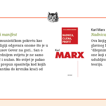
Karl Marx
i manifest
Nadnica,
omunističkom pokretu kao
Ova knjig
ligiji odgovara onome što je u
glavnog 
usov Govor na gori... San o
"džepnim
ednijem svijetu je ne samo
one koji
 i nužan. No svijet je pakao
udubljiv
e prepun spasitelja kod kojih
teoriju.
antika do krvnika kraći od