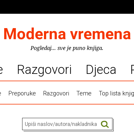
Moderna vremena
Pogledaj... sve je puno knjiga.
e
Razgovori
Djeca
e
Preporuke
Razgovori
Teme
Top lista knji