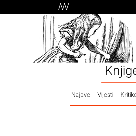
Knjig
Najave
Vijesti
Kritik