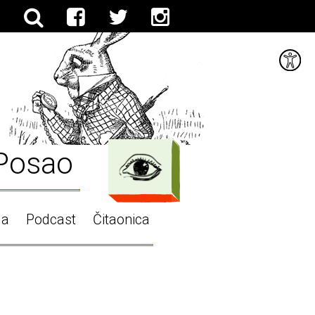
Posao
ga
Podcast
Čitaonica