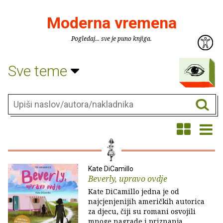
Moderna vremena
Pogledaj... sve je puno knjiga.
Sve teme
Kate DiCamillo
Beverly, upravo ovdje
Kate DiCamillo jedna je od
najcjenjenijih američkih autorica
za djecu, čiji su romani osvojili
mnoge nagrade i priznanja.