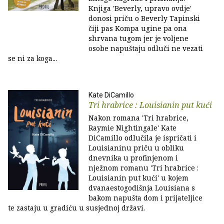
Knjiga 'Beverly, upravo ovdje'
donosi priču o Beverly Tapinski
čiji pas Kompa ugine pa ona
shrvana tugom jer je voljene
osobe napuštaju odluči ne vezati
se ni za koga...
Kate DiCamillo
Tri hrabrice : Louisianin put kući
Nakon romana 'Tri hrabrice,
Raymie Nightingale' Kate
DiCamillo odlučila je ispričati i
Louisianinu priču u obliku
dnevnika u profinjenom i
nježnom romanu 'Tri hrabrice :
Louisianin put kući' u kojem
dvanaestogodišnja Louisiana s
bakom napušta dom i prijateljice
te zastaju u gradiću u susjednoj državi.