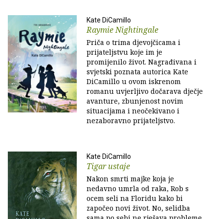
Kate DiCamillo
Raymie Nightingale
Priča o trima djevojčicama i
prijateljstvu koje im je
promijenilo život. Nagrađivana i
svjetski poznata autorica Kate
DiCamillo u ovom iskrenom
romanu uvjerljivo dočarava dječje
avanture, zbunjenost novim
situacijama i neočekivano i
nezaboravno prijateljstvo.
Kate DiCamillo
Tigar ustaje
Nakon smrti majke koja je
nedavno umrla od raka, Rob s
ocem seli na Floridu kako bi
započeo novi život. No, selidba
sama po sebi ne rješava probleme,