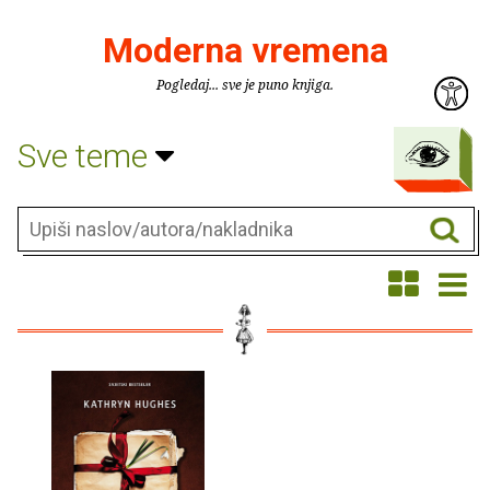
Moderna vremena
Pogledaj... sve je puno knjiga.
Sve teme