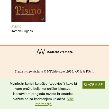
Pismo
Kathryn Hughes
Moderna vremena
Sva prava pridržana © MV Info d.o.o. 2026. • Kriv je
Fiktiv
O nama
•
Pomoć
•
Uvjeti korištenja
•
RSS kanali
Mvinfo.hr koristi kolačiće („cookies“) kako bi
SLAŽEM SE
vam pružio bolje korisničko iskustvo.
Potraži nas na:
Nastavkom pregleda mvinfo.hr stranica
slažete se sa korištenjem kolačića.
Više
informacija