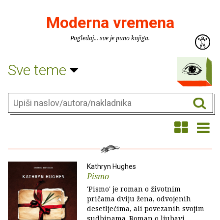
Moderna vremena
Pogledaj... sve je puno knjiga.
Sve teme
Kathryn Hughes
Pismo
'Pismo' je roman o životnim
pričama dviju žena, odvojenih
desetljećima, ali povezanih svojim
sudbinama. Roman o ljubavi,