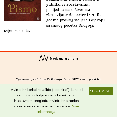
gubitku i neočekivanim
posljedicama u životima
zlostavljane domaćice iz 70-ih
godina prošlog stoljeća i djevojci
sa samog početka Drugoga
svjetskog rata.
Moderna vremena
Sva prava pridržana © MV Info d.o.o. 2026. • Kriv je
Fiktiv
Mvinfo.hr koristi kolačiće („cookies“) kako bi
O nama
•
Pomoć
•
Uvjeti korištenja
•
RSS kanali
SLAŽEM SE
vam pružio bolje korisničko iskustvo.
Potraži nas na:
Nastavkom pregleda mvinfo.hr stranica
slažete se sa korištenjem kolačića.
Više
informacija