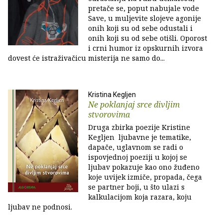
pretače se, poput nabujale vode
Save, u muljevite slojeve agonije
onih koji su od sebe odustali i
onih koji su od sebe otišli. Oporost
i crni humor iz opskurnih izvora
dovest će istraživačicu misterija ne samo do...
Kristina Kegljen
Ne poklanjaj srce divljim
stvorovima
Druga zbirka poezije Kristine
Kegljen ljubavne je tematike,
dapače, uglavnom se radi o
ispovjednoj poeziji u kojoj se
ljubav pokazuje kao ono žuđeno
koje uvijek izmiče, propada, čega
se partner boji, u što ulazi s
kalkulacijom koja razara, koju
ljubav ne podnosi.