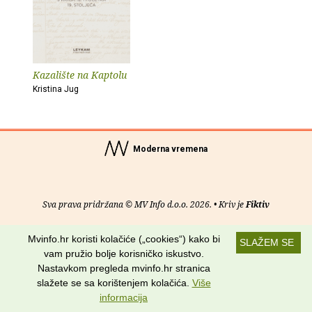
Kazalište na Kaptolu
Kristina Jug
Moderna vremena
Sva prava pridržana © MV Info d.o.o. 2026. • Kriv je
Fiktiv
O nama
•
Pomoć
•
Uvjeti korištenja
•
RSS kanali
Mvinfo.hr koristi kolačiće („cookies“) kako bi
SLAŽEM SE
vam pružio bolje korisničko iskustvo.
Potraži nas na:
Nastavkom pregleda mvinfo.hr stranica
slažete se sa korištenjem kolačića.
Više
informacija