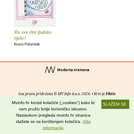
Što sve čini ljudsko
tijelo?
Kruno Polondak
Moderna vremena
Sva prava pridržana © MV Info d.o.o. 2026. • Kriv je
Fiktiv
Mvinfo.hr koristi kolačiće („cookies“) kako bi
SLAŽEM SE
O nama
•
Pomoć
•
Uvjeti korištenja
•
RSS kanali
vam pružio bolje korisničko iskustvo.
Nastavkom pregleda mvinfo.hr stranica
Potraži nas na:
slažete se sa korištenjem kolačića.
Više
informacija