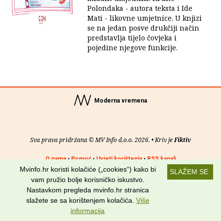
Polondaka - autora teksta i Ide
Mati - likovne umjetnice. U knjizi
se na jedan posve drukčiji način
predstavlja tijelo čovjeka i
pojedine njegove funkcije.
Moderna vremena
Sva prava pridržana © MV Info d.o.o. 2026. • Kriv je
Fiktiv
O nama
•
Pomoć
•
Uvjeti korištenja
•
RSS kanali
Mvinfo.hr koristi kolačiće („cookies“) kako bi
SLAŽEM SE
Potraži nas na:
vam pružio bolje korisničko iskustvo.
Nastavkom pregleda mvinfo.hr stranica
slažete se sa korištenjem kolačića.
Više
informacija