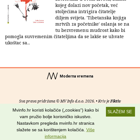
kojeg dolazi nov početak, već
stoljećima intrigira čitatelje
diljem svijeta. 'Tibetanska knjiga
mrtvih za početnike' oslanja se na
tu bezvremenu mudrost kako bi
pomogla suvremenim čitateljima da se lakše se uhvate
ukoštac sa...
Moderna vremena
Sva prava pridržana © MV Info d.o.o. 2026. • Kriv je
Fiktiv
Mvinfo.hr koristi kolačiće („cookies“) kako bi
SLAŽEM SE
O nama
•
Pomoć
•
Uvjeti korištenja
•
RSS kanali
vam pružio bolje korisničko iskustvo.
Nastavkom pregleda mvinfo.hr stranica
Potraži nas na:
slažete se sa korištenjem kolačića.
Više
informacija