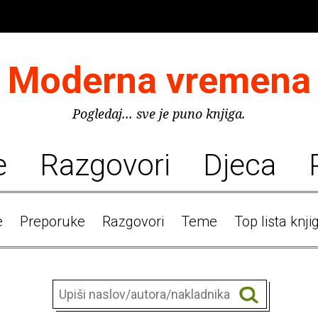
Moderna vremena
Pogledaj... sve je puno knjiga.
e
Razgovori
Djeca
e
Preporuke
Razgovori
Teme
Top lista knji