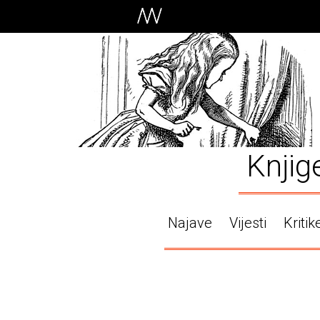
Knjig
Najave
Vijesti
Kritik