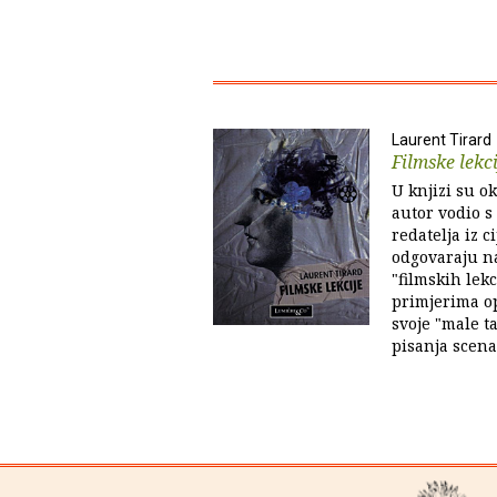
Laurent Tirard
Filmske lekci
U knjizi su ok
autor vodio s 
redatelja iz c
odgovaraju na
"filmskih lek
primjerima op
svoje "male t
pisanja scena