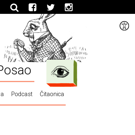
Posao
ga
Podcast
Čitaonica