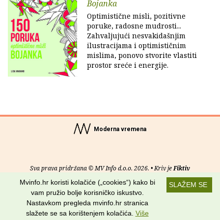
Bojanka
Optimistične misli, pozitivne
poruke, radosne mudrosti...
Zahvaljujući nesvakidašnjim
ilustracijama i optimističnim
mislima, ponovo stvorite vlastiti
prostor sreće i energije.
Moderna vremena
Sva prava pridržana © MV Info d.o.o. 2026. • Kriv je
Fiktiv
Mvinfo.hr koristi kolačiće („cookies“) kako bi
SLAŽEM SE
O nama
•
Pomoć
•
Uvjeti korištenja
•
RSS kanali
vam pružio bolje korisničko iskustvo.
Nastavkom pregleda mvinfo.hr stranica
Potraži nas na:
slažete se sa korištenjem kolačića.
Više