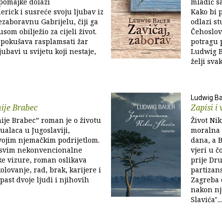
pomajke dolazi
mladić sa
erick i susreće svoju ljubav iz
Kako bi 
nezaboravnu Gabrijelu, čiji ga
odlazi st
usom obilježio za cijeli život.
Čehoslov
 pokušava rasplamsati žar
potragu 
ubavi u svijetu koji nestaje,
Ludwig B
želji svak
Ludwig B
ije Brabec
Zapisi i
ije Brabec” roman je o životu
Život Niki
ualaca u Jugoslaviji,
moralna n
vojim njemačkim podrijetlom.
dana, a 
sasvim nekonvencionalne
vjeri u 
e vizure, roman oslikava
prije Dru
olovanje, rad, brak, karijere i
partizan
past dvoje ljudi i njihovih
Zagreba 
nakon nj
Slavića"...