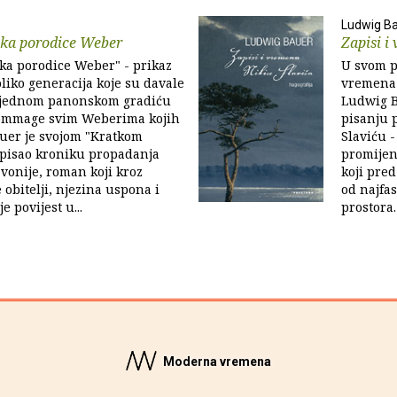
Ludwig B
ika porodice Weber
Zapisi i
ka porodice Weber" - prikaz
U svom p
liko generacija koje su davale
vremena N
 jednom panonskom gradiću
Ludwig B
ommage svim Weberima kojih
pisanju 
auer je svojom "Kratkom
Slaviću -
pisao kroniku propadanja
promijeni
avonije, roman koji kroz
koji pred
 obitelji, njezina uspona i
od najfas
e povijest u...
prostora.
Moderna vremena