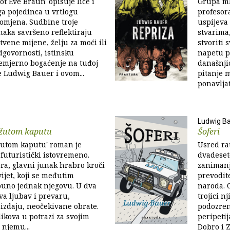
ot Eve Braun' opisuje lice i
Grupa ml
ga pojedinca u vrtlogu
profesor
omjena. Sudbine troje
uspijeva
aka savršeno reflektiraju
stvarima
tvene mijene, želju za moći ili
stvoriti 
dgovornosti, istinsku
napetu pr
cemjerno bogaćenje na tuđoj
današnji
se Ludwig Bauer i ovom...
pitanje m
ponavljati
Ludwig B
žutom kaputu
Šoferi
žutom kaputu' roman je
Usred ra
 futuristički istovremeno.
dvadeseto
ra, glavni junak hrabro kroči
zanimanja
ijet, koji se međutim
prevodit
puno jednak njegovu. U dva
naroda. O
va ljubav i prevaru,
trojici n
i izdaju, neočekivane obrate.
podozren
ikova u potrazi za svojim
peripetij
 njemu...
Dobro i Zl