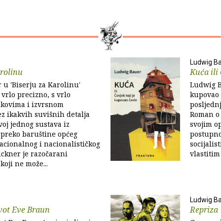
Ludwig B
arolinu
Kuća ili
u 'Biserju za Karolinu'
Ludwig Ba
 vrlo precizno, s vrlo
kupovao č
ikovima i izvrsnom
posljednj
z ikakvih suvišnih detalja
Roman o 
voj jednog sustava iz
svojim o
 preko baruštine općeg
postupno
acionalnog i nacionalističkog
socijalis
uckner je razočarani
vlastiti
koji ne može...
Ludwig B
vot Eve Braun
Repriza