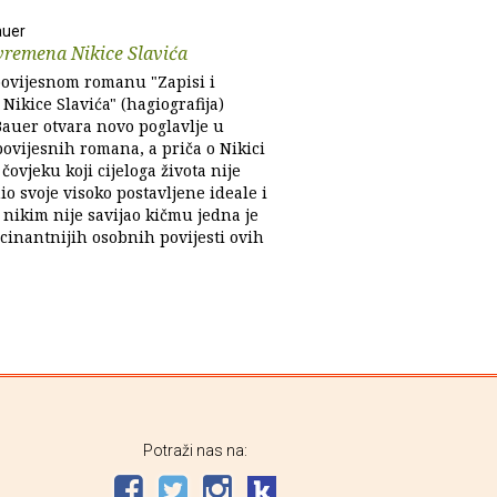
auer
 vremena Nikice Slavića
ovijesnom romanu "Zapisi i
ikice Slavića" (hagiografija)
auer otvara novo poglavlje u
povijesnih romana, a priča o Nikici
 čovjeku koji cijeloga života nije
o svoje visoko postavljene ideale i
 nikim nije savijao kičmu jedna je
cinantnijih osobnih povijesti ovih
Potraži nas na: