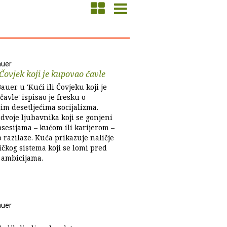
auer
 Čovjek koji je kupovao čavle
uer u 'Kući ili Čovjeku koji je
avle' ispisao je fresku o
im desetljećima socijalizma.
dvoje ljubavnika koji se gonjeni
psesijama – kućom ili karijerom –
 razilaze. Kuća prikazuje naličje
tičkog sistema koji se lomi pred
m ambicijama.
auer