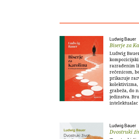
Ludwig Bauer
Biserje za K
Ludwig Bauer 
kompozicijski
razrađenim l
rečenicom, be
prikazuje raz
kolektivizma,
grabeža, do n
jedinstva. Br
intelektualac 
Ludwig Bauer
Dvostruki ži