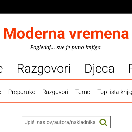
Moderna vremena
Pogledaj... sve je puno knjiga.
e
Razgovori
Djeca
e
Preporuke
Razgovori
Teme
Top lista knji