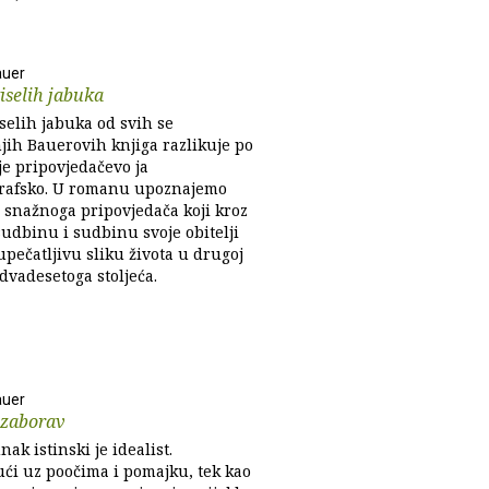
auer
iselih jabuka
selih jabuka od svih se
jih Bauerovih knjiga razlikuje po
je pripovjedačevo ja
rafsko. U romanu upoznajemo
 snažnoga pripovjedača koji kroz
sudbinu i sudbinu svoje obitelji
upečatljivu sliku života u drugoj
dvadesetoga stoljeća.
auer
 zaborav
nak istinski je idealist.
ući uz poočima i pomajku, tek kao