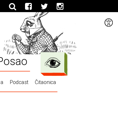
Posao
ga
Podcast
Čitaonica