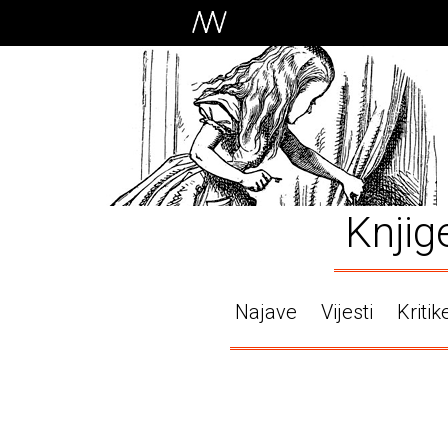
Knjig
Najave
Vijesti
Kritik