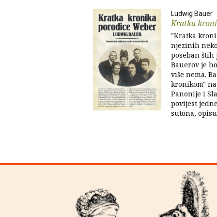
Ludwig Bauer
Kratka kron
"Kratka kroni
njezinih neko
poseban štih
Bauerov je h
više nema. B
kronikom" na
Panonije i Sl
povijest jedne
sutona, opisuj