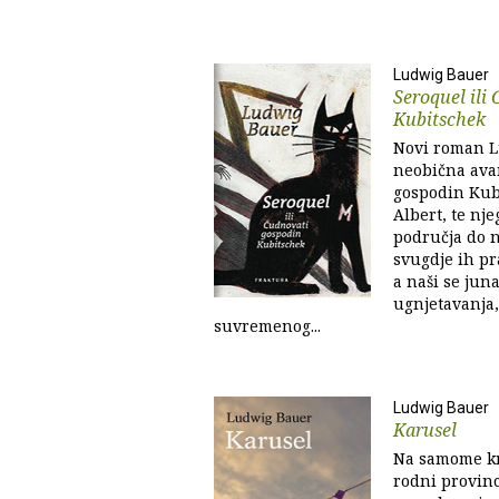
Ludwig Bauer
Seroquel ili
Kubitschek
Novi roman L
neobična ava
gospodin Kubi
Albert, te nj
područja do 
svugdje ih pr
a naši se jun
ugnjetavanja,
suvremenog...
Ludwig Bauer
Karusel
Na samome kr
rodni provinc