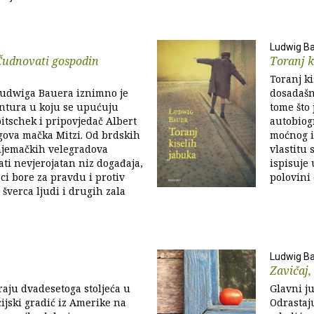
Ludwig B
 Čudnovati gospodin
Toranj k
Toranj ki
udwiga Bauera iznimno je
dosadašn
ntura u koju se upućuju
tome što 
tschek i pripovjedač Albert
autobiog
egova mačka Mitzi. Od brdskih
moćnog i
njemačkih velegradova
vlastitu 
ati nevjerojatan niz događaja,
ispisuje 
aci bore za pravdu i protiv
polovini 
 šverca ljudi i drugih zala
Ludwig B
Zavičaj,
aju dvadesetoga stoljeća u
Glavni ju
ijski gradić iz Amerike na
Odrastaj