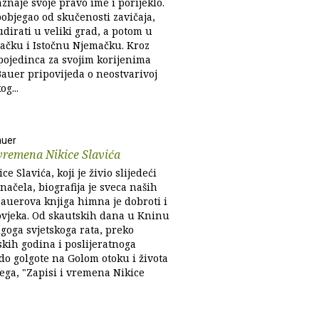
znaje svoje pravo ime i porijeklo.
pobjegao od skučenosti zavičaja,
udirati u veliki grad, a potom u
ačku i Istočnu Njemačku. Kroz
pojedinca za svojim korijenima
auer pripovijeda o neostvarivoj
og...
auer
 vremena Nikice Slavića
ce Slavića, koji je živio slijedeći
ačela, biografija je sveca naših
Bauerova knjiga himna je dobroti i
čovjeka. Od skautskih dana u Kninu
goga svjetskoga rata, preko
skih godina i poslijeratnoga
do golgote na Golom otoku i života
ega, "Zapisi i vremena Nikice