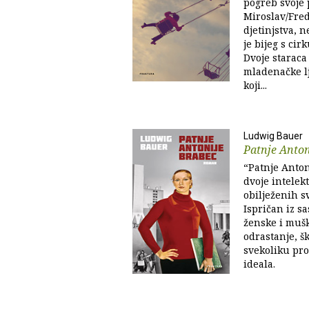
pogreb svoje 
Miroslav/Fred
djetinjstva, 
je bijeg s cirk
Dvoje staraca
mladenačke lj
koji...
Ludwig Bauer
Patnje Anton
“Patnje Anton
dvoje intelekt
obilježenih s
Ispričan iz 
ženske i mušk
odrastanje, šk
svekoliku pro
ideala.