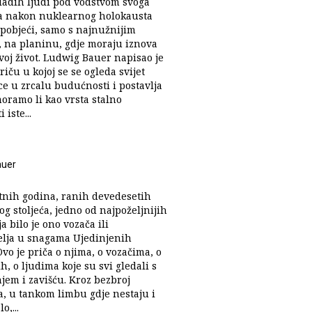
adih ljudi pod vodstvom svoga
a nakon nuklearnog holokausta
 pobjeći, samo s najnužnijim
, na planinu, gdje moraju iznova
svoj život. Ludwig Bauer napisao je
iču u kojoj se se ogleda svijet
ce u zrcalu budućnosti i postavlja
oramo li kao vrsta stalno
 iste...
auer
tnih godina, ranih devedesetih
g stoljeća, jedno od najpoželjnijih
 bilo je ono vozača ili
elja u snagama Ujedinjenih
vo je priča o njima, o vozačima, o
jih, o ljudima koje su svi gledali s
jem i zavišću. Kroz bezbroj
a, u tankom limbu gdje nestaju i
o,...