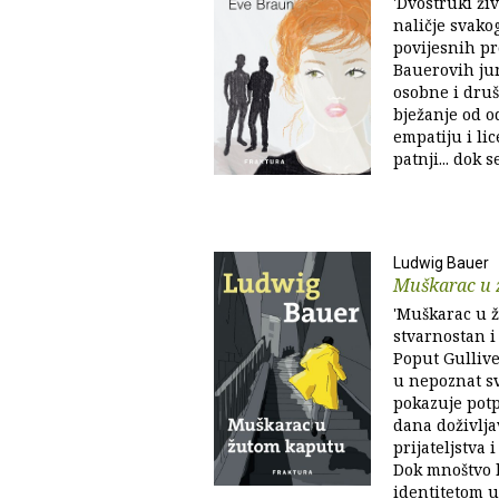
'Dvostruki živ
naličje svako
povijesnih pr
Bauerovih jun
osobne i druš
bježanje od o
empatiju i li
patnji... dok 
Ludwig Bauer
Muškarac u 
'Muškarac u 
stvarnostan i
Poput Gullive
u nepoznat sv
pokazuje pot
dana doživlja
prijateljstva 
Dok mnoštvo l
identitetom u